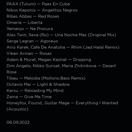
PAAX (Tulum) — Paax En Cuba
Nikos Kaponis — Angelitos Negros
Ribas Abbas — Red Roses
Omeria — Liberta
Yemanjo — Na Procura
Alex Twin, Seva (Ro) — Una Noche Mas (Original Mix)
Serge Legran — Agoreuo
Anis Karek, Cafe De Anatolia — Rhim (Jad Halal Remix)
Viken Arman — Rosas
Adem & Murat, Megan Kashat — Dripping
Dim Angelo, Nikko Sunset, Maria Zhitnikova — Desert
Rose
Tibau — Melodia (Mollono.Bass Remix)
Octavio Mai — Light & Shadow
Karsu — Reloading My Mind
Zeina — Give Me Time
Honeyfox, Found., Guitar Mage — Everything I Wanted
(Acoustic)
06.09.2022