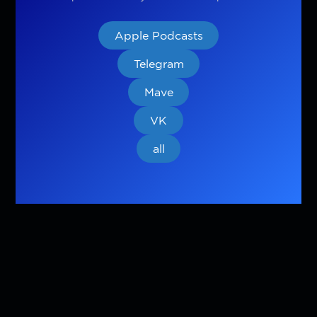
Apple Podcasts
Telegram
Mave
VK
all