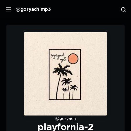
@goryach mp3
@goryach
playfornia-2