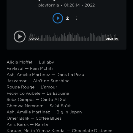
playfornia
01:26:14
2022
00:00
01:26:14
Alicia Moffet — Lullaby
Faylasuf — Fein Mchiti
Ash, Amélie Martinez — Dans La Peau
Jazzamor — Ain’t no Sunshine
Rouge Rouge — L’amour
Federico Aubele — La Esquina
Seba Campos — Canto Al Sol
Ghenwa Nemnom — Sa’at Sa’at
Ash, Amélie Martinez — Big in Japan
Ömer Balık — Coffee Blues
Anis Karek — Ramla
Karuan, Metin Yilmaz Kendal — Chocolate Distance