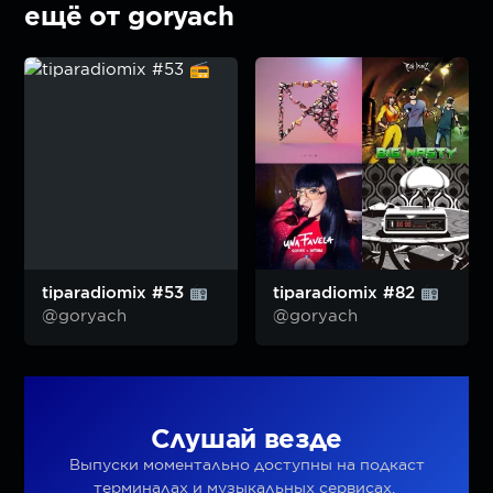
ещё от goryach
tiparadiomix #53
tiparadiomix #82
@goryach
@goryach
Слушай везде
Выпуски моментально доступны на подкаст
терминалах и музыкальных сервисах.