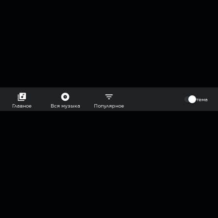
⠀
тема
Главное
Вся музыка
Популярное
2018-2026 @goryach mp3 podcast — плейлисты воображаемой
муз.редакции. сделано в
hddn