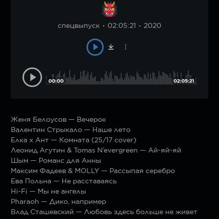
спецвыпуск
02:05:21
2020
00:00
02:05:21
Женя Белоусов — Вечерок
Валентин Стрыкало — Наше лето
Елка х Ант — Комната (25/17 cover)
Леонид Агутин & Tomas N’evergreen — Ай-яй-яй
Шым — Романс для Анны
Максим Фадеев & MOLLY — Рассыпая серебро
Ева Польна — Не расставаясь
Hi-Fi — Мы не ангелы
Pharaoh — Дико, например
Влад Сташевский — Любовь здесь больше не живет