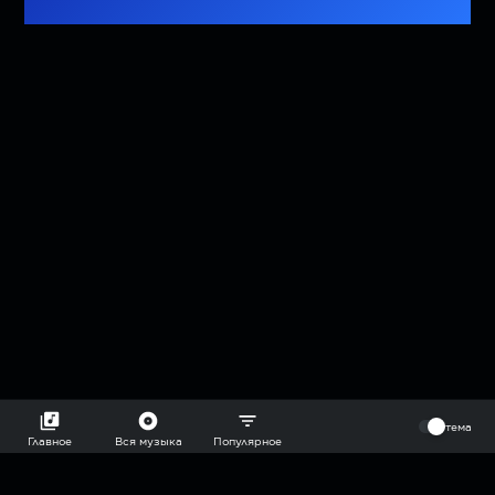
⠀
тема
Главное
Вся музыка
Популярное
2018-2026 @goryach mp3 podcast — плейлисты воображаемой