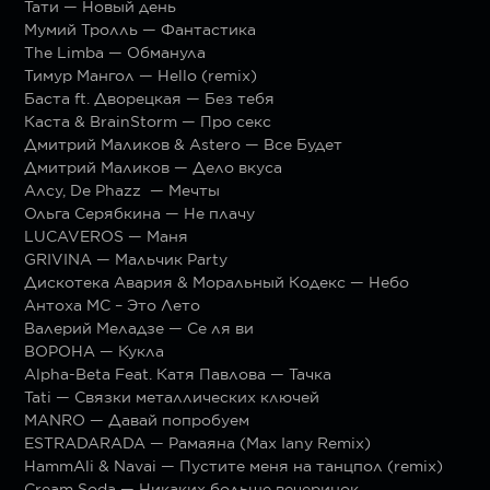
Тати — Новый день
Мумий Тролль — Фантастика
The Limba — Обманула
Тимур Мангол — Hello (remix)
Баста ft. Дворецкая — Без тебя
Каста & BrainStorm — Про секс
Дмитрий Маликов & Astero — Все Будет
Дмитрий Маликов — Дело вкуса
Алсу, De Phazz — Мечты
Ольга Серябкина — Не плачу
LUCAVEROS — Маня
GRIVINA — Мальчик Party
Дискотека Авария & Моральный Кодекс — Небо
Антоха МС – Это Лето
Валерий Меладзе — Се ля ви
ВОРОНА — Кукла
Alpha-Beta Feat. Катя Павлова — Тачка
Tati — Связки металлических ключей
MANRO — Давай попробуем
ESTRADARADA — Рамаяна (Max Iany Remix)
HammAli & Navai — Пустите меня на танцпол (remix)
Cream Soda — Никаких больше вечеринок