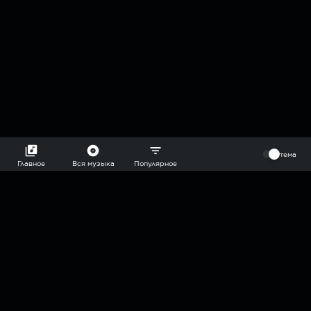
⠀
тема
Главное
Вся музыка
Популярное
2018-2026 @goryach mp3 podcast — плейлисты воображаемой
муз.редакции. сделано в
hddn