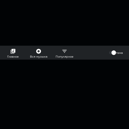
⠀
тема
Главное
Вся музыка
Популярное
2018-2026 @goryach mp3 podcast — плейлисты воображаемой
муз.редакции. сделано в
hddn