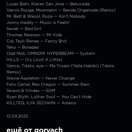
Lucas Bahr, Kieran San Jose — Batucada
Vernis Rouge, Mosimann — Bande Organisée (Remix)
Mr. Belt & Wezol, Ruze — Ain’t Nobody
Jonny Haddy — Music is Feelin’
Sevek — Bad Girl
Thomas Newson — Mi Vida
Cid, Taylr Renee — Fancy $hit
Teko — Boladao
Odd Mob, OMNOM, HYPERBEAM — System
HILLS — Cry (Just A Little)
Vanco, Tiësto, aya — Ma Tnsani (Yalla Habibi) (Tiësto
Remix)
Stevie Appleton — Never Change
Felix Cartal, Reo Cragun — Summer Rain
Skiavo & Vindes — GSM
Ryan Blyth, Luther Soul — You Can’t Hide
KILLTEQ, ILYA SECHKIN — Ameno
13.09.2025
ещё от goryach