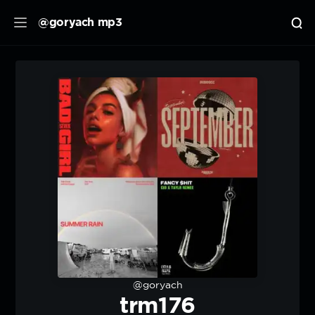
@goryach mp3
@goryach
trm176