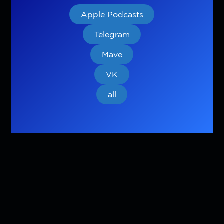
Apple Podcasts
Telegram
Mave
VK
all