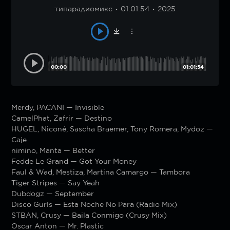
типарадиомикс
01:01:54
2025
00:00
01:01:54
Merdy, PACANI — Invisible
CamelPhat, Zafrir — Destino
HUGEL, Niconé, Sascha Braemer, Tony Romera, Mydoz —
Caje
nimino, Manta — Better
Fedde Le Grand — Got Your Money
Faul & Wad, Mestiza, Martina Camargo — Tambora
Tiger Stripes — Say Yeah
Dubdogz — September
Disco Gurls — Esta Noche No Para (Radio Mix)
STBAN, Crusy — Baila Conmigo (Crusy Mix)
Oscar Anton — Mr. Plastic