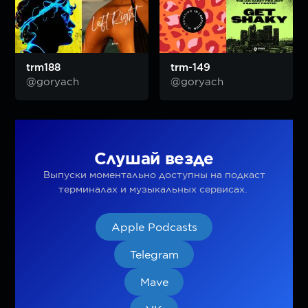
trm188
trm-149
@goryach
@goryach
Слушай везде
Выпуски моментально доступны на подкаст
терминалах и музыкальных сервисах.
Apple Podcasts
Telegram
Mave