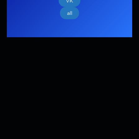
VK
all