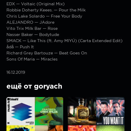
EDX — Voltaic (Original Mix)
Robbie Doherty Keees. — Pour the Milk
Chris Lake Solardo — Free Your Body
ALEJANDRO — JAdore
Vito Trix Milk Bar — Rose
Nasser Baker — Bodytude
SMACK — Like This (ft. Amy MIYÚ) (Carta Extended Edit)
ådå — Push It
Richard Grey Bartouze — Beat Goes On
Sons Of Maria — Miracles
16.12.2019
ещё от goryach