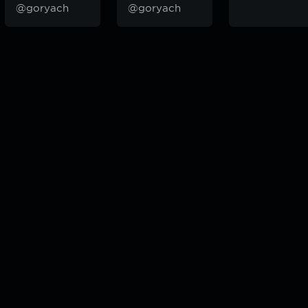
@goryach
@goryach
odcast — плейлисты воображаемой муз.редакции. сделано в
hddn