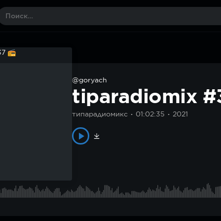
@goryach
tiparadiomix 
типарадиомикс
01:02:35
2021