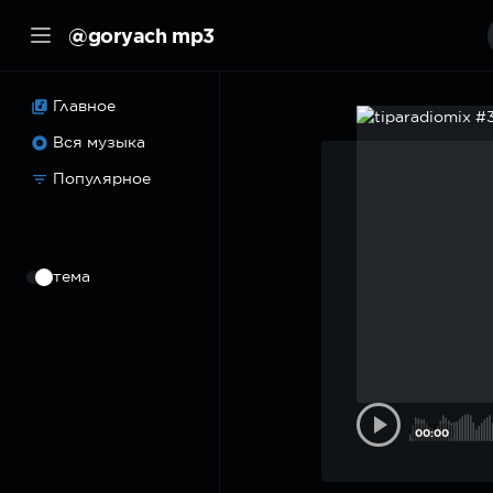
@goryach mp3
Главное
Вся музыка
Популярное
⠀
тема
00:00