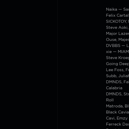
Naika — Sa
Felix Cart
SICKOTOY, 
Steve Aoki
Major Lazer
Ouse, Maje
DVBBS — L
xie — MIAM
Steve Kroe
Going Deep
Lee Foss, 
Subb, Julia
DMNDS, Fall
Calabria
DMNDS, Str
Roll
Matroda, Bl
Black Cavia
Cavi, Emzy
Ferreck D