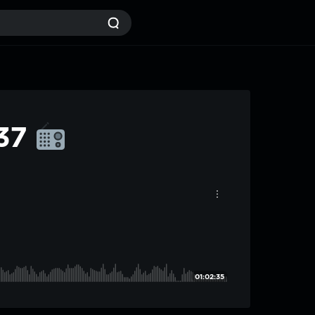
#37
01:02:35