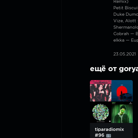
Remix)
Petit Biscu
Duke Dumon
Vize, Alott
Shermanolo
Cobrah — 
elkka — Eu
23.05.2021
ещё от gory
tiparadiomix
#96