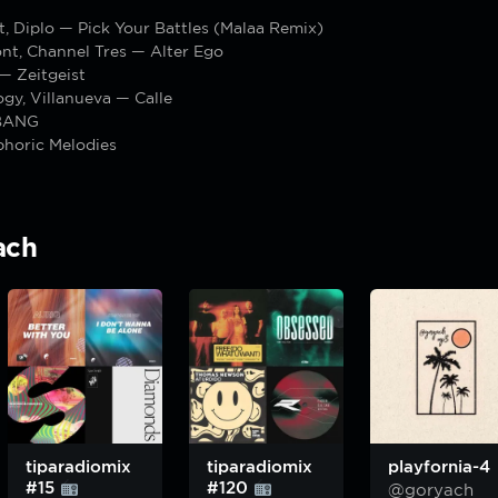
it, Diplo — Pick Your Battles (Malaa Remix)
t, Channel Tres — Alter Ego
 — Zeitgeist
gy, Villanueva — Calle
BANG
phoric Melodies
ach
tiparadiomix
tiparadiomix
playfornia-4
#15
#120
@goryach