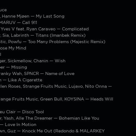
uce
al, Hanne Mjøen — My Last Song
MARUV — Call 911
, Yves V feat. Ryan Caraveo — Complicated
, Sia, Labrinth — Titans (Imanbek Remix)
stic, Powfu — Too Many Problems (Majestic Remix)
ose My Mind
I
ger, Sickmellow, Chanin — Wish
er — Missing
Franky Wah, SPNCR — Name of Love
h — Like A Cigarette
en Roses, Strange Fruits Music, Lujavo, Nito Onna —
ange Fruits Music, Green Bull, KOYSINA — Heads Will
eu Clair — Disco Tool
r, Yash, Alle The Dreamer — Bohemian Like You
 — Love In Motion
awn, Guz — Knock Me Out (Redondo & MALARKEY