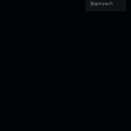
@goryach
2018-2026 @goryach mp3 p