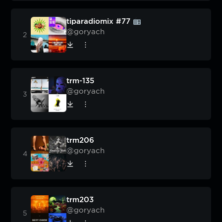
tiparadiomix #77
@goryach
trm-135
@goryach
trm206
@goryach
trm203
@goryach