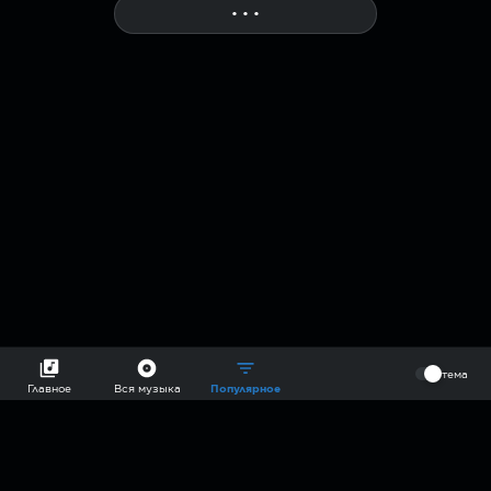
• • •
More
⠀
тема
Главное
Вся музыка
Популярное
2018-2026 @goryach mp3 podcast — плейлисты воображаемой
муз.редакции. сделано в
hddn