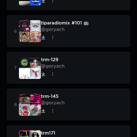
tiparadiomix #101
@goryach
trm-129
@goryach
trm-145
@goryach
trm171