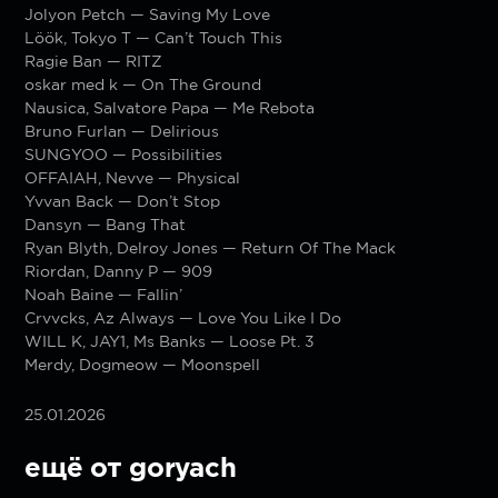
Jolyon Petch — Saving My Love
Löök, Tokyo T — Can’t Touch This
Ragie Ban — RITZ
oskar med k — On The Ground
Nausica, Salvatore Papa — Me Rebota
Bruno Furlan — Delirious
SUNGYOO — Possibilities
OFFAIAH, Nevve — Physical
Yvvan Back — Don’t Stop
Dansyn — Bang That
Ryan Blyth, Delroy Jones — Return Of The Mack
Riordan, Danny P — 909
Noah Baine — Fallin’
Crvvcks, Az Always — Love You Like I Do
WILL K, JAY1, Ms Banks — Loose Pt. 3
Merdy, Dogmeow — Moonspell
25.01.2026
ещё от goryach