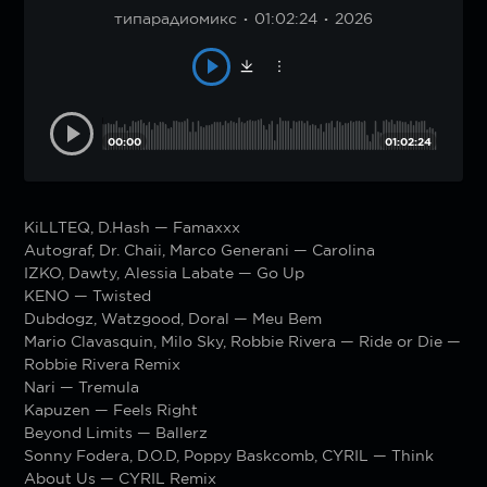
типарадиомикс
01:02:24
2026
00:00
01:02:24
KiLLTEQ, D.Hash — Famaxxx
Autograf, Dr. Chaii, Marco Generani — Carolina
IZKO, Dawty, Alessia Labate — Go Up
KENO — Twisted
Dubdogz, Watzgood, Doral — Meu Bem
Mario Clavasquin, Milo Sky, Robbie Rivera — Ride or Die —
Robbie Rivera Remix
Nari — Tremula
Kapuzen — Feels Right
Beyond Limits — Ballerz
Sonny Fodera, D.O.D, Poppy Baskcomb, CYRIL — Think
About Us — CYRIL Remix