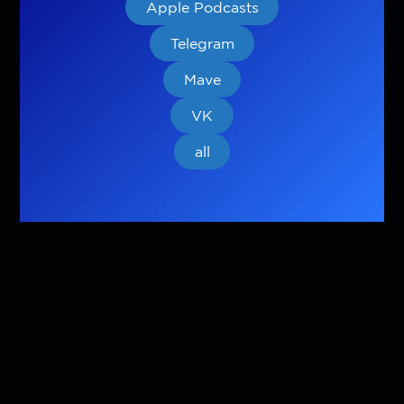
Apple Podcasts
Telegram
Mave
VK
all