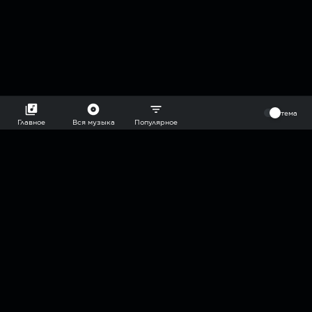
⠀
тема
Главное
Вся музыка
Популярное
2018-2026 @goryach mp3 podcast — плейлисты воображаемой
муз.редакции. сделано в
hddn