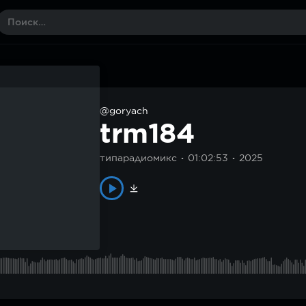
@goryach
trm184
типарадиомикс
01:02:53
2025