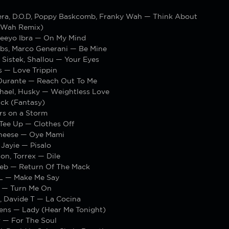
ra, D.O.D, Poppy Baskcomb, Franky Wah — Think About
 Wah Remix)
Geeyo Ibra — On My Mind
s, Marco Generani — Be Mine
, Sistek, Shallou — Your Eyes
s — Love Trippin
 Durante — Reach Out To Me
ael, Husky — Weightless Love
ick (Fantasy)
rs on a Storm
 Tee Up — Clothes Off
heese — Oye Mami
Jayie — Pisalo
on, Torrex — Dile
feb — Return Of The Mack
 — Make Me Say
 — Turn Me On
, Davide T — La Cocina
dens — Lady (Hear Me Tonight)
r — For The Soul