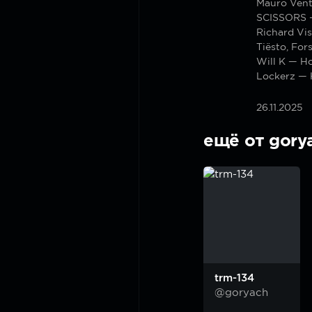
Mauro Vent
SCISSORS —
Richard Vi
Tiësto, For
Will K — Ho
Lockerz — 
26.11.2025
ещё от gory
trm-134
@goryach