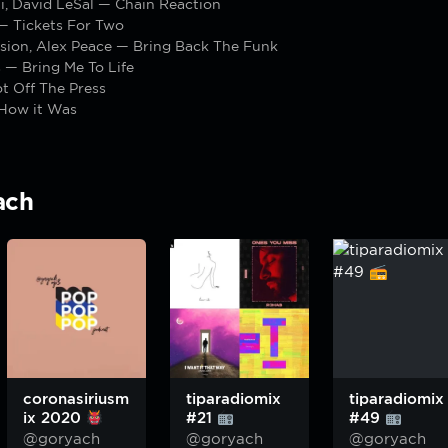
i, David LeSal — Chain Reaction
 Tickets For Two
ssion, Alex Peace — Bring Back The Funk
s — Bring Me To Life
t Off The Press
How it Was
ach
coronasiriusm
tiparadiomix
tiparadiomix
ix 2020
#21
#49
@goryach
@goryach
@goryach