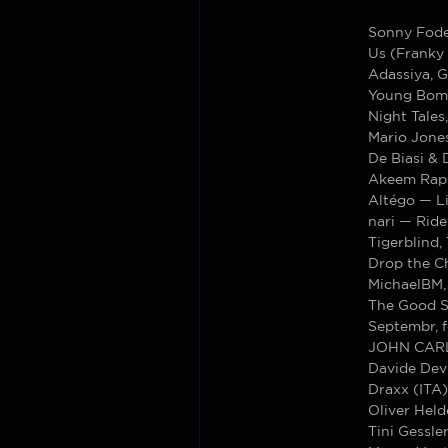
Sonny Fode
Us (Franky
Adassiya, 
Young Bomb
Night Tales
Mario Jone
De Biasi &
Akeem Raph
Altégo — L
nari — Ride
Tigerblind,
Drop the C
MichaelBM, 
The Good S
Septembr, 
JOHN CARL
Davide Dev
Draxx (ITA)
Oliver Hel
Tini Gessle