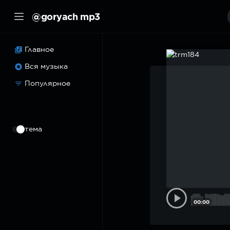
@goryach mp3
Главное
Вся музыка
Популярное
⠀
тема
00:00