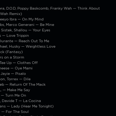
ra, D.O.D, Poppy Baskcomb, Franky Wah — Think About
 Wah Remix)
Geeyo Ibra — On My Mind
s, Marco Generani — Be Mine
, Sistek, Shallou — Your Eyes
s — Love Trippin
 Durante — Reach Out To Me
ael, Husky — Weightless Love
ick (Fantasy)
rs on a Storm
 Tee Up — Clothes Off
heese — Oye Mami
Jayie — Pisalo
on, Torrex — Dile
feb — Return Of The Mack
 — Make Me Say
 — Turn Me On
, Davide T — La Cocina
dens — Lady (Hear Me Tonight)
r — For The Soul