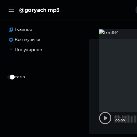
@goryach mp3
Главное
Вся музыка
Популярное
⠀
тема
00:00