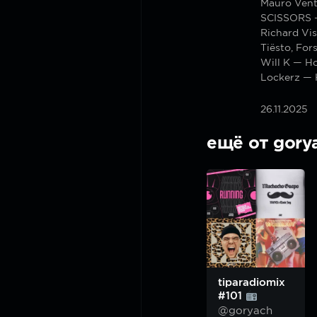
Mauro Vent
SCISSORS —
Richard Vi
Tiësto, For
Will K — Ho
Lockerz — 
26.11.2025
ещё от gory
tiparadiomix
#101
@goryach