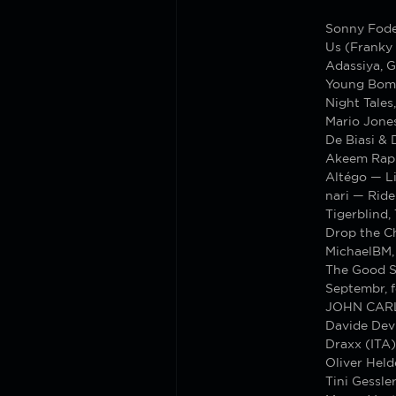
Sonny Fode
Us (Franky
Adassiya, 
Young Bomb
Night Tales
Mario Jone
De Biasi &
Akeem Raph
Altégo — L
nari — Ride
Tigerblind,
Drop the C
MichaelBM, 
The Good S
Septembr, 
JOHN CARL
Davide Dev
Draxx (ITA)
Oliver Hel
Tini Gessle