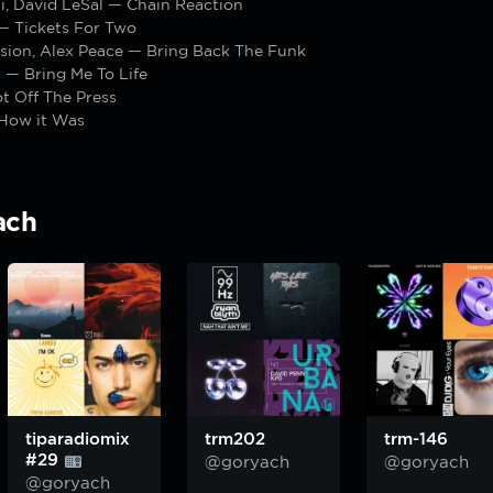
i, David LeSal — Chain Reaction
 Tickets For Two
ssion, Alex Peace — Bring Back The Funk
s — Bring Me To Life
t Off The Press
How it Was
ach
tiparadiomix
trm202
trm-146
#29
@goryach
@goryach
@goryach