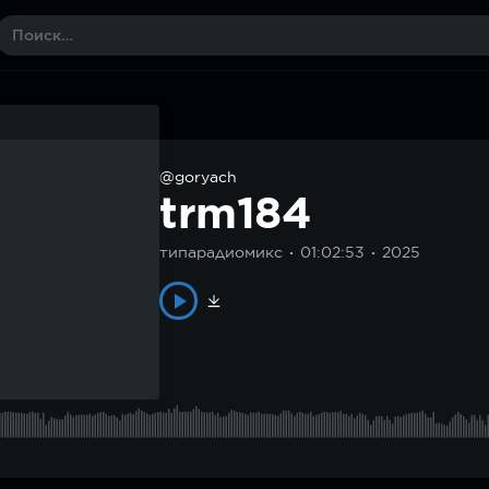
@goryach
trm184
типарадиомикс
01:02:53
2025