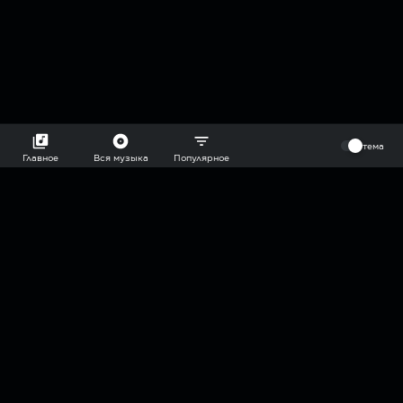
⠀
тема
Главное
Вся музыка
Популярное
2018-2026 @goryach mp3 podcast — плейлисты воображаемой
муз.редакции. сделано в
hddn