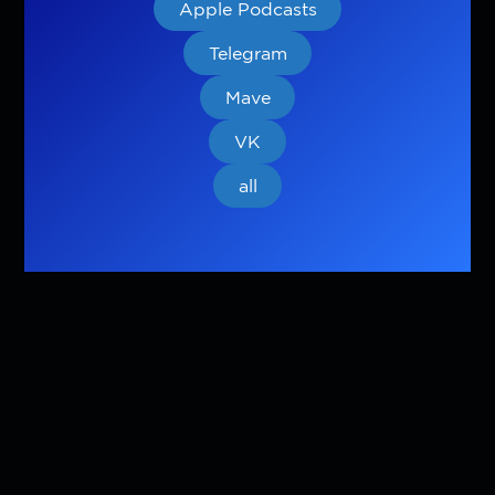
Apple Podcasts
Telegram
Mave
VK
all