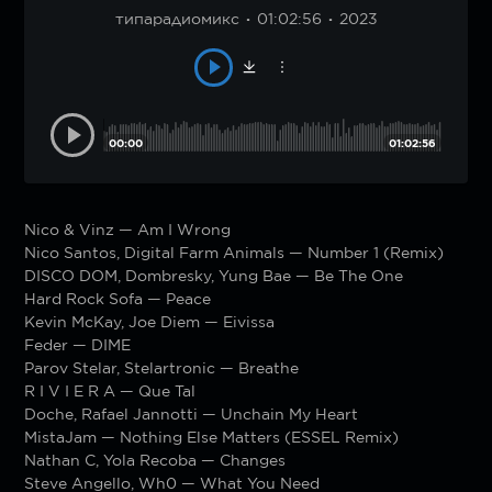
типарадиомикс
01:02:56
2023
00:00
01:02:56
Nico & Vinz — Am I Wrong
Nico Santos, Digital Farm Animals — Number 1 (Remix)
DISCO DOM, Dombresky, Yung Bae — Be The One
Hard Rock Sofa — Peace
Kevin McKay, Joe Diem — Eivissa
Feder — DIME
Parov Stelar, Stelartronic — Breathe
R I V I E R A — Que Tal
Doche, Rafael Jannotti — Unchain My Heart
MistaJam — Nothing Else Matters (ESSEL Remix)
Nathan C, Yola Recoba — Changes
Steve Angello, Wh0 — What You Need