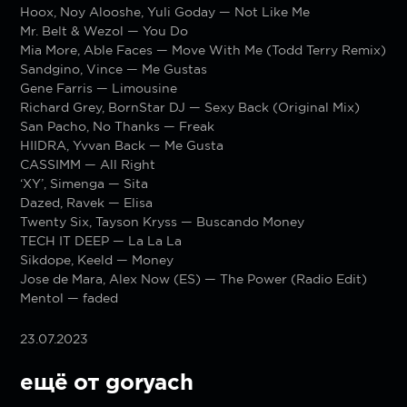
Hoox, Noy Alooshe, Yuli Goday — Not Like Me
Mr. Belt & Wezol — You Do
Mia More, Able Faces — Move With Me (Todd Terry Remix)
Sandgino, Vince — Me Gustas
Gene Farris — Limousine
Richard Grey, BornStar DJ — Sexy Back (Original Mix)
San Pacho, No Thanks — Freak
HIIDRA, Yvvan Back — Me Gusta
CASSIMM — All Right
‘XY’, Simenga — Sita
Dazed, Ravek — Elisa
Twenty Six, Tayson Kryss — Buscando Money
TECH IT DEEP — La La La
Sikdope, Keeld — Money
Jose de Mara, Alex Now (ES) — The Power (Radio Edit)
Mentol — faded
23.07.2023
ещё от goryach