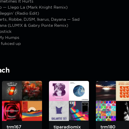
metimes It Hurts
o — Llego La (Mark Knight Remix)
eggin’ (Radio Edit)
rts, Robbe, DJSM, Ikarus, Dayana — Sad
ana (LUM!X & Gabry Ponte Remix)
pstick
My Humps
 fukced up
ach
trm167
tiparadiomix
trm180