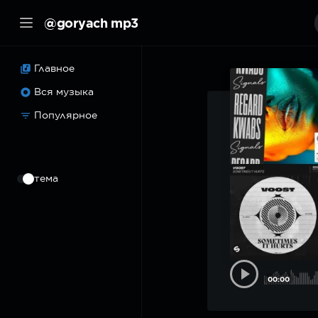
@goryach mp3
Главное
Вся музыка
Популярное
⠀
тема
00:00