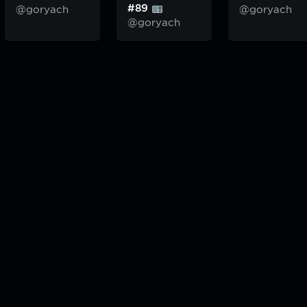
#89
@goryach
@goryach
@goryach
odcast — плейлисты воображаемой муз.редакции. сделано в
hddn