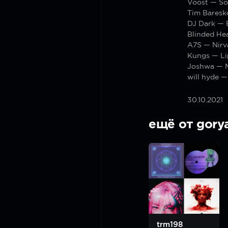
Voost — So
Tim Baresk
DJ Dark — B
Blinded Hea
A7S — Nirv
Kungs — Li
Joshwa — 
will hyde —
30.10.2021
ещё от gory
trm198