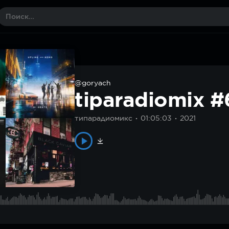
@goryach
tiparadiomix 
типарадиомикс
01:05:03
2021