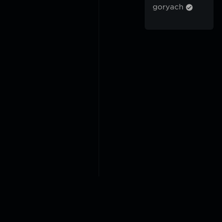
goryach
2018-2026 @goryach mp3 p