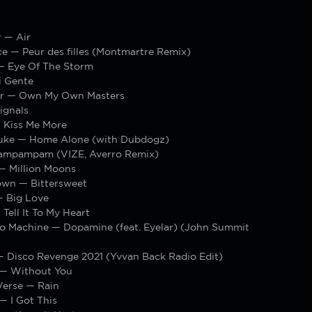
r — Air
ce — Peur des filles (Montmartre Remix)
— Eye Of The Storm
i Gente
ar — Own My Own Masters
ignals
 Kiss Me More
uke — Home Alone (with Dubdogz)
Rampampam (VIZE, Averro Remix)
— Million Moons
own — Bittersweet
— Big Love
ell It To My Heart
co Machine — Dopamine (feat. Eyelar) (John Summit
— Disco Revenge 2021 (Yvvan Back Radio Edit)
— Without You
Verse — Rain
— I Got This