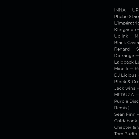
INNA — UP
Phebe Star
L’Impératri
Klingande 
Uplink — M
Black Cavi
Regard — S
Diorange —
Laidback L
Minelli — 
DJ Licious 
Block & Cr
Jack wins 
MEDUZA — T
Purple Dis
Remix)
Sean Finn 
Coldabank 
Chapter & 
Tom Budin 