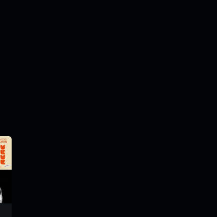
trm183
tiparadiomix
trm-155