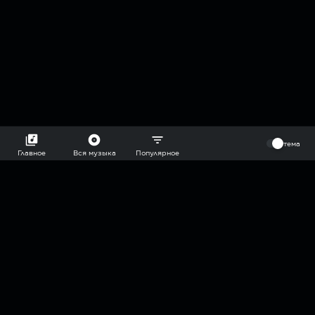
⠀
тема
Главное
Вся музыка
Популярное
2018-2026 @goryach mp3 podcast — плейлисты воображаемой
муз.редакции. сделано в
hddn