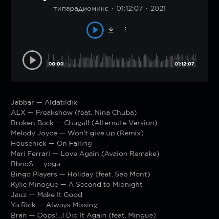
типарадиомикс
01:12:07
2021
00:00
01:12:07
Jabbar — Aldatıldık
ALX — Freakshow (feat. Nina Chuba)
Broken Back — Chagall (Alternate Version)
Melody Joyce — Won’t give up (Remix)
Housenick — On Falling
Mari Ferrari — Love Again (Avaion Remake)
Bbno$ — yoga
Bingo Players — Holiday (feat. Séb Mont)
Kylie Minogue — A Second to Midnight
Jauz — Make It Good
Ya Rick — Always Missing
Bran — Oops!…I Did It Again (feat. Mingue)