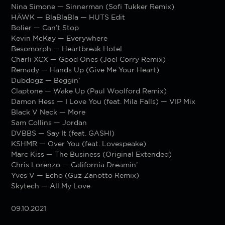
Nina Simone — Sinnerman (Sofi Tukker Remix)
HÄWK — BlaBlaBla — HUTS Edit
Bolier — Can’t Stop
Kevin McKay — Everywhere
Besomorph — Heartbreak Hotel
Charli XCX — Good Ones (Joel Corry Remix)
Remady — Hands Up (Give Me Your Heart)
Dubdogz — Beggin’
Claptone — Wake Up (Paul Woolford Remix)
Damon Hess — I Love You (feat. Mila Falls) — VIP Mix
Black V Neck — More
Sam Collins — Jordan
DVBBS — Say It (feat. GASHI)
KSHMR — Over You (feat. Lovespeake)
Marc Kiss — The Business (Original Extended)
Chris Lorenzo — California Dreamin’
Yves V — Echo (Guz Zanotto Remix)
Skytech — All My Love
09.10.2021