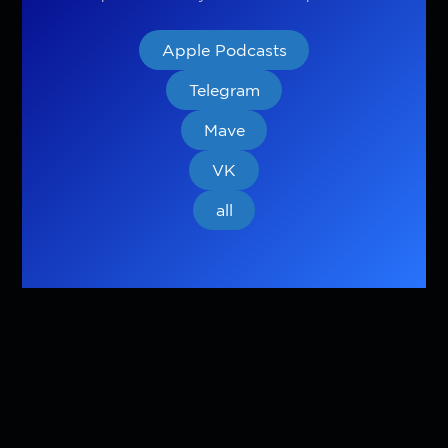
Apple Podcasts
Telegram
Mave
VK
all