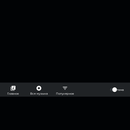
⠀
тема
Главное
Вся музыка
Популярное
2018-2026 @goryach mp3 podcast — плейлисты воображаемой
муз.редакции. сделано в
hddn