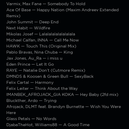
Varmix, Max Fane — Somebody To Hold
Ace Of Base — Happy Nation (Maxim Andreev Extended
Remix)
John Summit — Deep End
Next Habit — Wildfire
Mikolas Josef — Lalalalalalalalalala
Michael Calfan, INNA — Call Me Now
HAWK — Touch This (Original Mix)
Pablo Bravas, Nina Chuba — King
Jax Jones, Au_Ra — i miss u
Eden Prince — Let It Go
RAYE — Natalie Don’t (Cutmore Remix)
DMNDS & Koosen & Green Bull — SexyBack
Felix Cartal — Harmony
Felix Leiter — Think About the Way
IMANBEK_AFROJACK_GIA KOKA — Hey Baby (2fd mix)
Bluckther, Ardo — Trying
Afrojack, DLMT feat. Brandyn Burnette — Wish You Were
Here
Glass Petals — No Words
DjabaTheHot, Williams88 — A Good Time