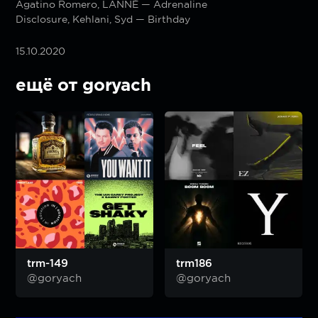
Agatino Romero, LANNÉ — Adrenaline
Disclosure, Kehlani, Syd — Birthday
15.10.2020
ещё от goryach
trm-149
trm186
@goryach
@goryach