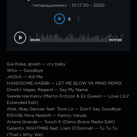
типарадиомикс
01:17:30
2020
00:00
01:17:30
Gia Koka, gnash — cry baby
Who — Goodbye
JAOVA — Kill Me
HANDSOME HABIBI — LET ME BLOW YA MIND REMIX
Dimitri Vegas, Regard — Say My Name
Swede Harmony (Martin Fritzon & Ez Quew) — Love (JLV
Extended Edit)
Alok, Ilkay Sencan feat. Tove Lo — Don’t Say Goodbye
R3HAB, Nina Nesbitt — Family Values
Ariana Grande — Touch It (Denis Bravo Radio Edit)
Galantis, NGHTMRE feat. Liam O’Donnell — Tu Tu Tu
(That’s Why We)