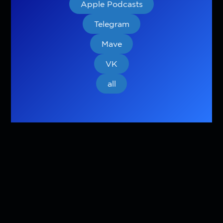
Apple Podcasts
Telegram
Mave
VK
all