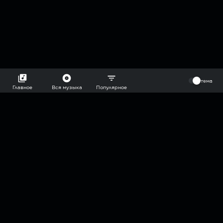
⠀
тема
Главное
Вся музыка
Популярное
2018-2026 @goryach mp3 podcast — плейлисты воображаемой
муз.редакции. сделано в
hddn