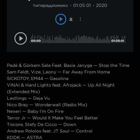
типарадиомикс
01:05:01
2020
00:00
01:05:01
Padé & Görkem Sala Feat. Basia Janyga — Stop the Time
Sam Feldt, Vize, Leony — Far Away From Home
SICKOTOY, EM44 — Gasolina
VINAI & Hard Lights feat. Afrojack — Up All Night
(Extended Mix)
Lastlings — Deja Vu
Nico Brey — Wonderwall (Radio Mix)
Nexeri — Baby I’m On Fire
Terror Jr — Would It Make You Feel Better
Tiscore, Stefy De Cicco — Down
Andrew Pololos feat. JT Soul — Control
KDDK — ASTRA