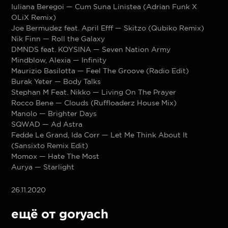
Iuliana Beregoi — Cum Suna Linistea (Adrian Funk X
OLiX Remix)
Joe Bermudez feat. April Efff — Skitzo (Qubiko Remix)
Nik Finn — Roll the Galaxy
DMNDS feat. KOYSINA — Seven Nation Army
Mindblow, Alexia — Infinity
Maurizio Basilotta — Feel The Groove (Radio Edit)
Burak Yeter — Body Talks
Stephan M Feat. Nikko — Living On The Prayer
Rocco Bene — Clouds (Ruffloaderz House Mix)
Manolo — Brighter Days
SQWAD — Ad Astra
Fedde Le Grand, Ida Corr — Let Me Think About It
(Sansixto Remix Edit)
Momox — Hate The Most
Aurya — Starlight
26.11.2020
ещё от goryach