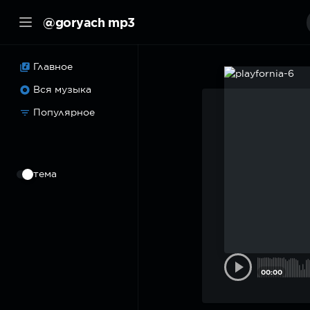
@goryach mp3
Главное
Вся музыка
Популярное
⠀
тема
00:00