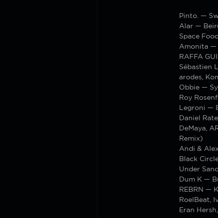
Pinto. — S
Alar — Beir
Space Food
Amonita — 
RAFFA GU
Sébastien 
arodes, Ko
Obbie — Sy
Roy Rosenf
Legroni — 
Daniel Rat
DeMaya, AR
Remix)
Andi & Ale
Black Circl
Under Sanc
Dum K — Bu
REBRN — 
RoelBeat, 
Eran Hersh