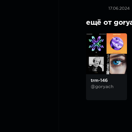
17.06.2024
ещё от gory
trm-146
@goryach