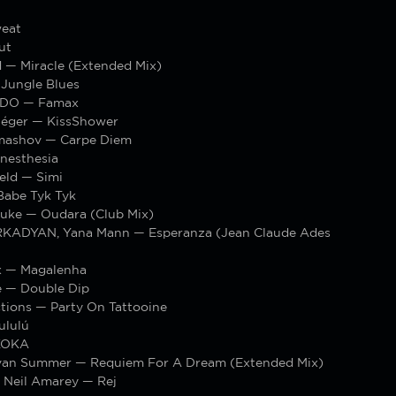
weat
ut
 — Miracle (Extended Mix)
Jungle Blues
IDO — Famax
Léger — KissShower
mashov — Carpe Diem
nesthesia
eld — Simi
Babe Tyk Tyk
euke — Oudara (Club Mix)
KADYAN, Yana Mann — Esperanza (Jean Claude Ades
x — Magalenha
e — Double Dip
tions — Party On Tattooine
lulú
KOKA
Ivan Summer — Requiem For A Dream (Extended Mix)
, Neil Amarey — Rej