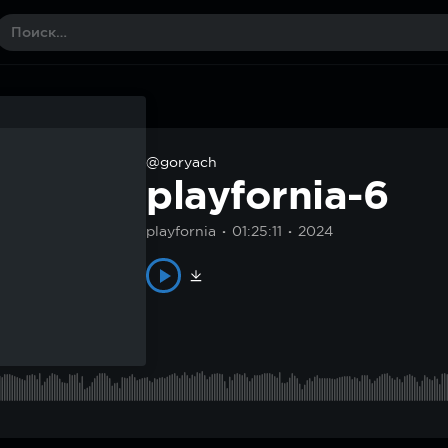
@goryach
playfornia-6
playfornia
01:25:11
2024