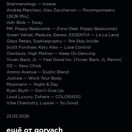
Shermanology — Insane
Andrea Marchesi, Alex Zaccheroni — Porompompero
(2K26 Mix)
Adri Blok — Sway
МК, Poppy Baskcomb — Zone (feat. Poppy Baskcomb)
Green Velvet, Meduza, Genesi, ESSENTIA — La La Land
Glass Petals, Sophiegrophy — We Stay Inside
Scott Forshaw, Katy Alex — Lose Control
Öwnboss, High Motion — Keep On Dancing
Yvvan Back, JL — Feel Good Inc. (Yvvan Back, JL Remix)
XD — Sexy Chick
Ammo Avenue — Exotic Blend
Joshwa — Work Your Body
Mosimann — Night & Day
Ryan Blyth — Don’t Give Up
Loud Luxury, Zohara — COLORADO
Vibe Chemistry, Lupole — So Good
23.05.2026
ещё от goryach