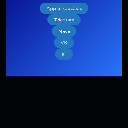
Apple Podcasts
Telegram
Mave
VK
all