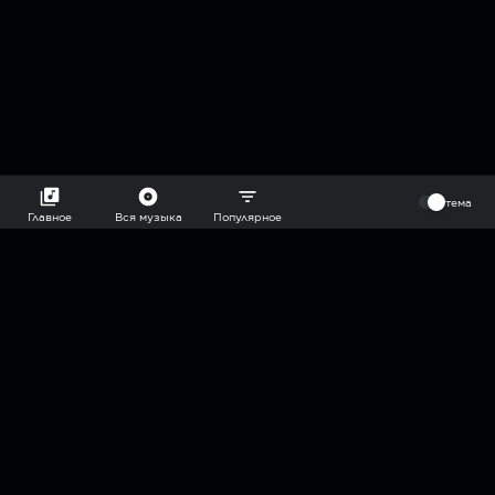
⠀
тема
Главное
Вся музыка
Популярное
2018-2026 @goryach mp3 podcast — плейлисты воображаемой
муз.редакции. сделано в
hddn