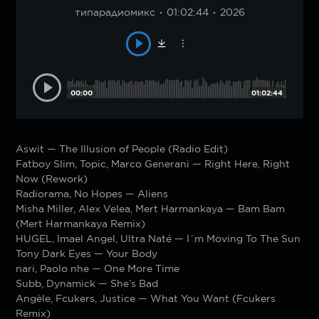
типарадиомикс
01:02:44
2026
00:00
01:02:44
Aswit — The Illusion of People (Radio Edit)
Fatboy Slim, Topic, Marco Generani — Right Here, Right
Now (Rework)
Radiorama, No Hopes — Aliens
Misha Miller, Alex Velea, Mert Harmankaya — Bam Bam
(Mert Harmankaya Remix)
HUGEL, Imael Angel, Ultra Naté — I´m Moving To The Sun
Tony Dark Eyes — Your Body
nari, Paolo nhe — One More Time
Subb, Dynamick — She’s Bad
Angèle, Fcukers, Justice — What You Want (Fcukers
Remix)