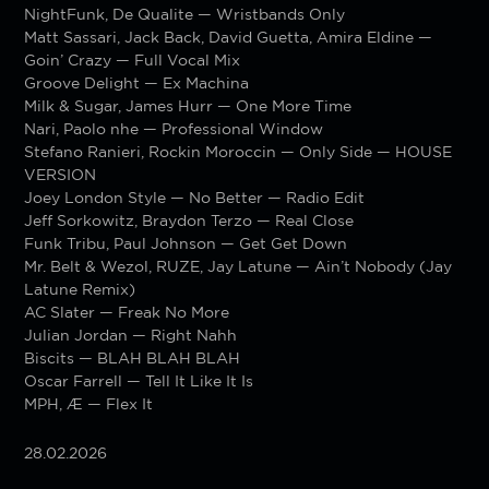
NightFunk, De Qualite — Wristbands Only
Matt Sassari, Jack Back, David Guetta, Amira Eldine —
Goin’ Crazy — Full Vocal Mix
Groove Delight — Ex Machina
Milk & Sugar, James Hurr — One More Time
Nari, Paolo nhe — Professional Window
Stefano Ranieri, Rockin Moroccin — Only Side — HOUSE
VERSION
Joey London Style — No Better — Radio Edit
Jeff Sorkowitz, Braydon Terzo — Real Close
Funk Tribu, Paul Johnson — Get Get Down
Mr. Belt & Wezol, RUZE, Jay Latune — Ain’t Nobody (Jay
Latune Remix)
AC Slater — Freak No More
Julian Jordan — Right Nahh
Biscits — BLAH BLAH BLAH
Oscar Farrell — Tell It Like It Is
MPH, Æ — Flex It
28.02.2026