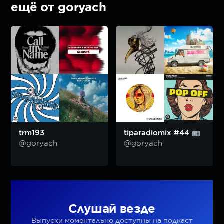
ещё от goryach
trm193
tiparadiomix #44
@goryach
@goryach
Слушай везде
Выпуски моментально доступны на подкаст