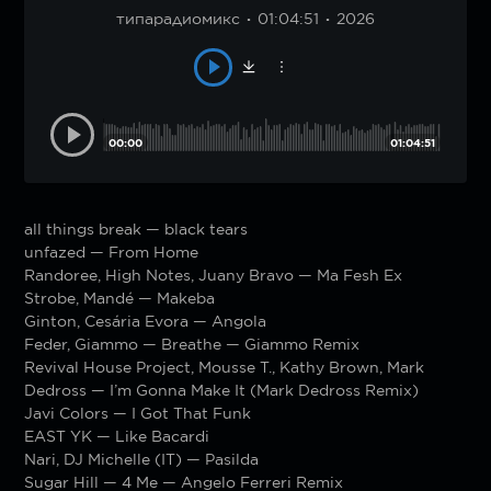
типарадиомикс
01:04:51
2026
00:00
01:04:51
all things break — black tears
unfazed — From Home
Randoree, High Notes, Juany Bravo — Ma Fesh Ex
Strobe, Mandé — Makeba
Ginton, Cesária Evora — Angola
Feder, Giammo — Breathe — Giammo Remix
Revival House Project, Mousse T., Kathy Brown, Mark
Dedross — I’m Gonna Make It (Mark Dedross Remix)
Javi Colors — I Got That Funk
EAST YK — Like Bacardi
Nari, DJ Michelle (IT) — Pasilda
Sugar Hill — 4 Me — Angelo Ferreri Remix