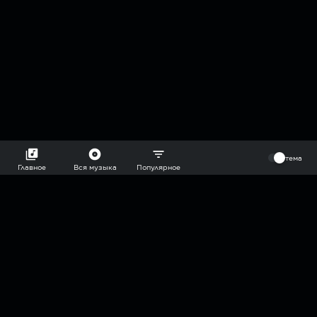
⠀
тема
Главное
Вся музыка
Популярное
2018-2026 @goryach mp3 podcast — плейлисты воображаемой
муз.редакции. сделано в
hddn