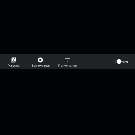
⠀
тема
Главное
Вся музыка
Популярное
2018-2026 @goryach mp3 podcast — плейлисты воображаемой
муз.редакции. сделано в
hddn