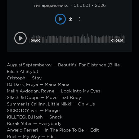
типарадиомикс
01:01:01
2026
00:00
01:01:01
AugustSeptemberov — Beautiful Far Distance (Billie
Eilish AI Style)
Cristoph — Stay
DJ Dark, Freya — Maria Maria
Melih Aydogan, Rayne — Look Into My Eyes
Sllash & Doppe — Move That Body
Summer Is Calling, Little Nikki — Only Us
SICKOTOY, wrs — Mirage
KiLLTEQ, D.Hash — Snack
Burak Yeter — Everybody
Angelo Ferreri — In The Place To Be — Edit
Roel — My Way — Edit