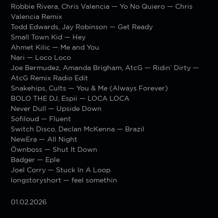
Robbie Rivera, Chris Valencia — Yo No Quiero — Chris
Valencia Remix
Todd Edwards, Jay Robinson — Get Ready
Small Town Kid — Hey
Ahmet Kilic — Me and You
Nari — Loco Loco
Joe Bermudez, Amanda Brigham, AtcG — Ridin’ Dirty —
AtcG Remix Radio Edit
Snakehips, Cults — You & Me (Always Forever)
BOLO THE DJ, Espii — LOCA LOCA
Never Dull — Upside Down
Sofiloud — Fluent
Switch Disco, Declan McKenna — Brazil
NewEra — All Night
Öwnboss — Shut It Down
Badger — Eple
Joel Corry — Stuck In A Loop
longstoryshort — feel somethin
01.02.2026