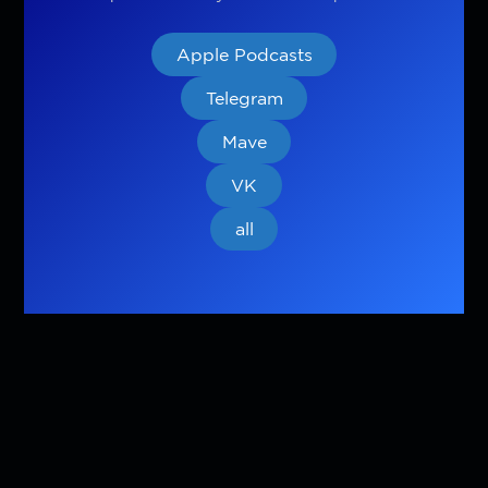
Apple Podcasts
Telegram
Mave
VK
all