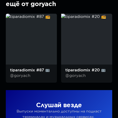
ещё от goryach
tiparadiomix #87
tiparadiomix #20
@goryach
@goryach
Слушай везде
Выпуски моментально доступны на подкаст
терминалах и музыкальных сервисах.