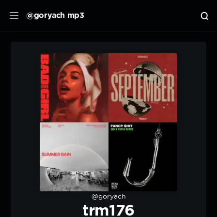
@goryach mp3
@goryach
trm176