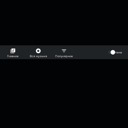
⠀
тема
Главное
Вся музыка
Популярное
2018-2026 @goryach mp3 podcast — плейлисты воображаемой
муз.редакции. сделано в
hddn