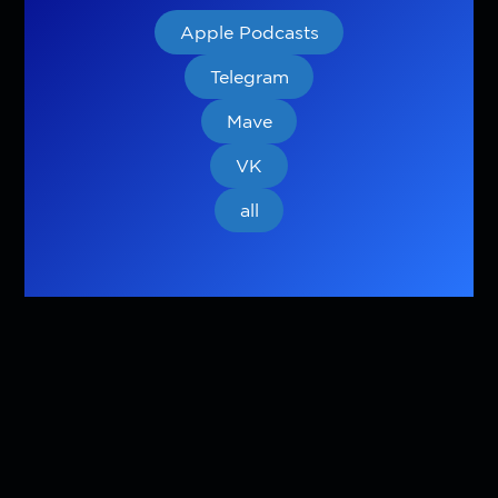
Apple Podcasts
Telegram
Mave
VK
all