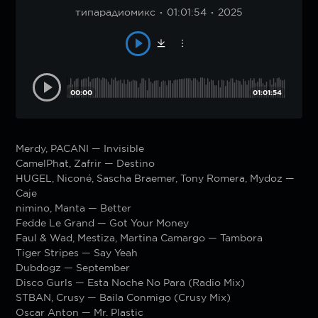
типарадиомикс
01:01:54
2025
00:00
01:01:54
Merdy, PACANI — Invisible
CamelPhat, Zafrir — Destino
HUGEL, Niconé, Sascha Braemer, Tony Romera, Mydoz —
Caje
nimino, Manta — Better
Fedde Le Grand — Got Your Money
Faul & Wad, Mestiza, Martina Camargo — Tambora
Tiger Stripes — Say Yeah
Dubdogz — September
Disco Gurls — Esta Noche No Para (Radio Mix)
STBAN, Crusy — Baila Conmigo (Crusy Mix)
Oscar Anton — Mr. Plastic