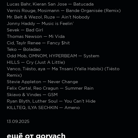
Lucas Bahr, Kieran San Jose — Batucada
Vernis Rouge, Mosimann — Bande Organisée (Remix)
Mr. Belt & Wezol, Ruze — Ain’t Nobody
Jonny Haddy — Music is Feelin’
Sevek — Bad Girl
Thomas Newson — Mi Vida
Cid, Taylr Renee — Fancy $hit
Teko — Boladao
Odd Mob, OMNOM, HYPERBEAM — System
HILLS — Cry (Just A Little)
Vanco, Tiësto, aya — Ma Tnsani (Yalla Habibi) (Tiësto
Remix)
Stevie Appleton — Never Change
Felix Cartal, Reo Cragun — Summer Rain
Skiavo & Vindes — GSM
Ryan Blyth, Luther Soul — You Can’t Hide
KILLTEQ, ILYA SECHKIN — Ameno
13.09.2025
ещё от goryach