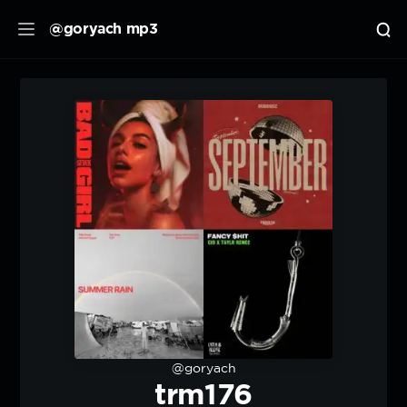
@goryach mp3
@goryach
trm176