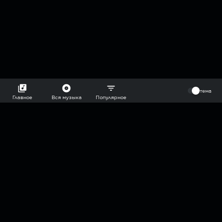
⠀
тема
Главное
Вся музыка
Популярное
2018-2026 @goryach mp3 podcast — плейлисты воображаемой
муз.редакции. сделано в
hddn