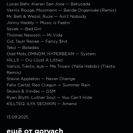
Lucas Bahr, Kieran San Jose — Batucada
Vernis Rouge, Mosimann — Bande Organisée (Remix)
Mr. Belt & Wezol, Ruze — Ain’t Nobody
Jonny Haddy — Music is Feelin’
Sevek — Bad Girl
Thomas Newson — Mi Vida
Cid, Taylr Renee — Fancy $hit
Teko — Boladao
Odd Mob, OMNOM, HYPERBEAM — System
HILLS — Cry (Just A Little)
Vanco, Tiësto, aya — Ma Tnsani (Yalla Habibi) (Tiësto
Remix)
Stevie Appleton — Never Change
Felix Cartal, Reo Cragun — Summer Rain
Skiavo & Vindes — GSM
Ryan Blyth, Luther Soul — You Can’t Hide
KILLTEQ, ILYA SECHKIN — Ameno
13.09.2025
ещё от goryach