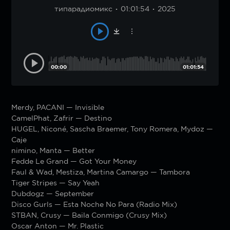
типарадиомикс
01:01:54
2025
00:00
01:01:54
Merdy, PACANI — Invisible
CamelPhat, Zafrir — Destino
HUGEL, Niconé, Sascha Braemer, Tony Romera, Mydoz —
Caje
nimino, Manta — Better
Fedde Le Grand — Got Your Money
Faul & Wad, Mestiza, Martina Camargo — Tambora
Tiger Stripes — Say Yeah
Dubdogz — September
Disco Gurls — Esta Noche No Para (Radio Mix)
STBAN, Crusy — Baila Conmigo (Crusy Mix)
Oscar Anton — Mr. Plastic