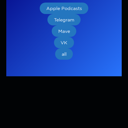
Apple Podcasts
Telegram
Mave
VK
all