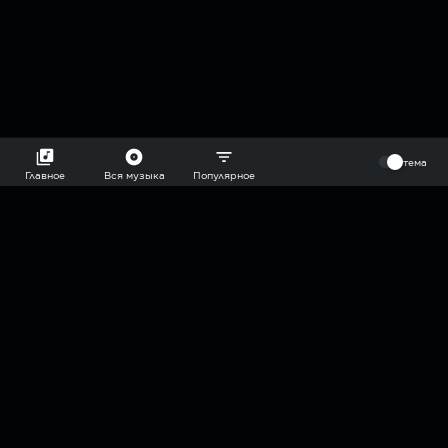
⠀
тема
Главное
Вся музыка
Популярное
2018-2026 @goryach mp3 podcast — плейлисты воображаемой
муз.редакции. сделано в
hddn