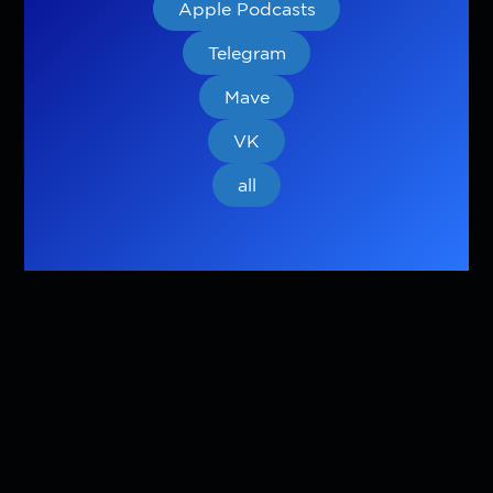
Apple Podcasts
Telegram
Mave
VK
all