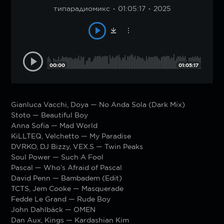
типарадиомикс
01:05:17
2025
00:00
01:05:17
Gianluca Vacchi, Doya — No Anda Sola (Dark Mix)
Stoto — Beautiful Boy
Anna Sofia — Mad World
KiLLTEQ, Velchetto — My Paradise
DVRKO, DJ Bizzy, VEX.S — Twin Peaks
Soul Power — Such A Fool
Pascal — Who’s Afraid of Pascal
David Penn — Bambadem (Edit)
TCTS, Jem Cooke — Masquerade
Fedde Le Grand — Rude Boy
John Dahlbäck — OMEN
Dan Aux, Kings — Kardashian Kim