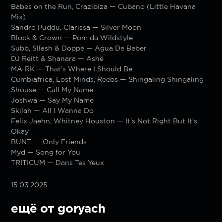
Babes on the Run, Crazibiza — Cubano (Little Havana
Mix)
Sandro Puddu, Clarissa — Silver Moon
Block & Crown — Pom da Wildstyle
Subb, Sllash & Doppe — Agua De Beber
DJ Reitt & Shanara — Ashé
MA-RK — That’s Where I Should Be.
Cumbiafrica, Lost Minds, Reebs — Shingaling Shingaling
Shouse — Call My Name
Joshwa — Say My Name
Skilah — All I Wanna Do
Felix Jaehn, Whitney Houston — It’s Not Right But It’s
Okay
BUNT. — Only Friends
Myd — Song for You
TRITICUM — Dans Tes Yeux
15.03.2025
ещё от goryach