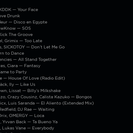
KDDK — Your Face
ove Drunk
eur — Disco en Egypte
owKnow — SOS
Kick The Groove
l, Grimix — Too Late
s, SICKOTOY — Don’t Let Me Go
orn to Dance
encies — All Stand Together
es, Ciara — Fantasy
ame to Party
e — House Of Love (Radio Edit)
̈ck, Ily — Like Us
wn, Lissat — Billy’s Milkshake
nzo, Crazy Cousinz, Calista Kazuko — Bongos
icx, Luis Saranda — El Aliento (Extended Mix)
Redfield, DJ Rae — Waiting
Drix, OMERGY — Loca
, Yvvan Back — Ta Bueno Ya
s, Lukas Vane — Everybody