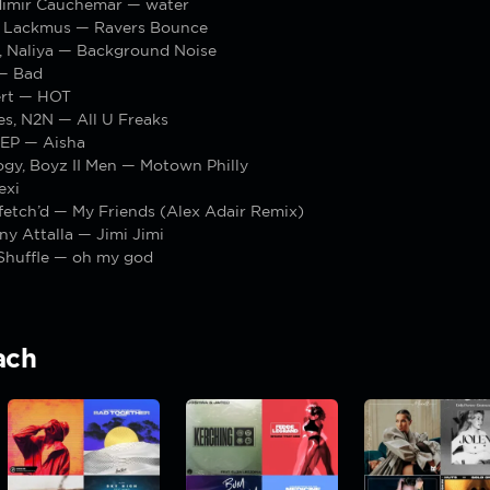
dimir Cauchemar — water
Lackmus — Ravers Bounce
l, Naliya — Background Noise
 — Bad
ert — HOT
es, N2N — All U Freaks
EP — Aisha
gy, Boyz II Men — Motown Philly
exi
fetch’d — My Friends (Alex Adair Remix)
y Attalla — Jimi Jimi
Shuffle — oh my god
ach