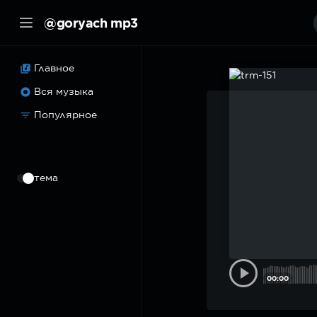
@goryach mp3
Главное
Вся музыка
Популярное
⠀
тема
00:00