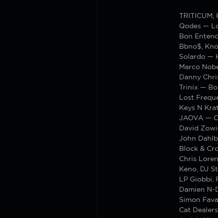
TRITICUM, 
Qodes — L
Bon Entend
Bbno$, Kn
Solardo — 
Marco Nobe
Danny Chri
Trinix — B
Lost Frequ
Keys N Krat
JAOVA — C
David Zowi
John Dahlba
Block & Cro
Chris Lore
Keno, DJ St
LP Giobbi, 
Damien N-
Simon Fava
Cat Dealer