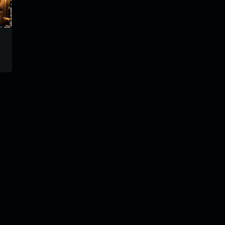
trm176
tiparadiomix
trm193
#75
@goryach
@gorya
@goryach