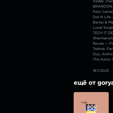
Asdek, Vla
BRANDON, 
Felix Carta
Dot N Life
Barlas & M
Local Singl
TECH IT DE
Shermanolo
Novak — Fl
Tobtok, Far
Guz, Anthon
The Aston 
18.11.2023
ещё от gory