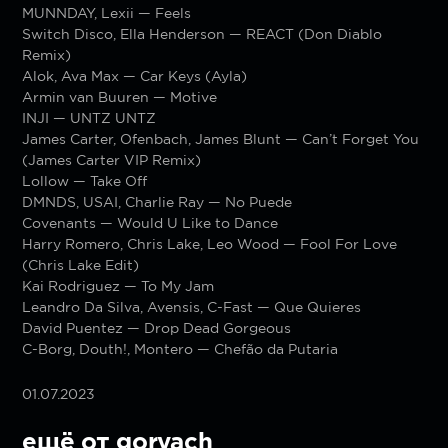
MUNNDAY, Lexii — Feels
Switch Disco, Ella Henderson — REACT (Don Diablo
Remix)
Alok, Ava Max — Car Keys (Ayla)
Armin van Buuren — Motive
INJI — UNTZ UNTZ
James Carter, Ofenbach, James Blunt — Can’t Forget You
(James Carter VIP Remix)
Lollow — Take Off
DMNDS, USAI, Charlie Ray — No Puede
Covenants — Would U Like to Dance
Harry Romero, Chris Lake, Leo Wood — Fool For Love
(Chris Lake Edit)
Kai Rodriguez — To My Jam
Leandro Da Silva, Avensis, C-Fast — Que Quieres
David Puentez — Drop Dead Gorgeous
C-Borg, Douth!, Montero — Chefão da Putaria
01.07.2023
ещё от goryach