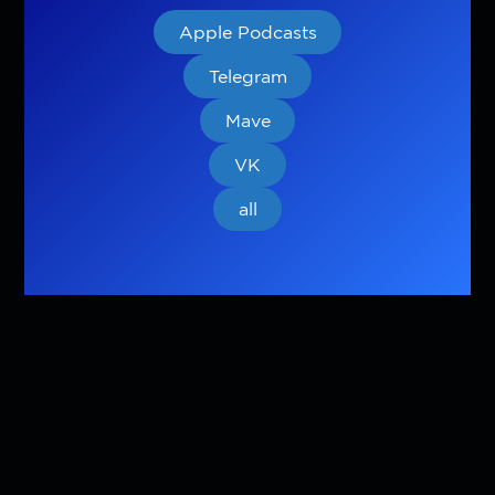
Apple Podcasts
Telegram
Mave
VK
all