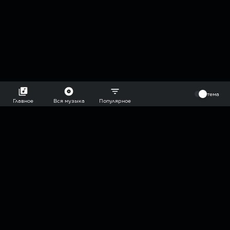
⠀
тема
Главное
Вся музыка
Популярное
2018-2026 @goryach mp3 podcast — плейлисты воображаемой
муз.редакции. сделано в
hddn