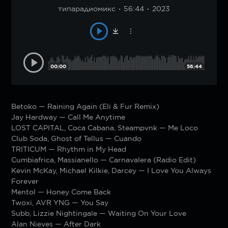
типарадиомикс
56:44
2023
00:00
56:44
Betoko — Raining Again (Eli & Fur Remix)
Jay Hardway — Call Me Anytime
LOST CAPITAL, Coca Cabana, Steampvnk — Me Loco
Club Soda, Ghost of Tellus — Cuando
TRITICUM — Rhythm in My Head
Cumbiafrica, Massianello — Carnavalera (Radio Edit)
Kevin McKay, Michael Kilkie, Darcey — I Love You Always
Forever
Mentol — Honey Come Back
Twoxi, AVR YNG — You Say
Subb, Lizzie Nightingale — Waiting On Your Love
Alan Nieves — After Dark