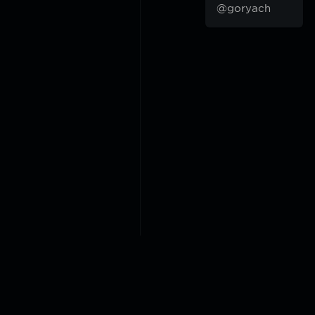
@goryach
2018-2026 @goryach mp3 p