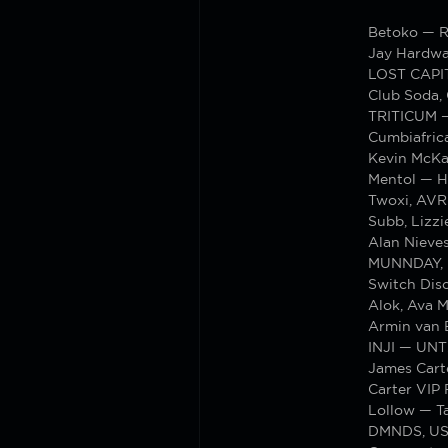
Betoko — R
Jay Hardwa
LOST CAPIT
Club Soda,
TRITICUM 
Cumbiafrica
Kevin McKay
Mentol — 
Twoxi, AVR
Subb, Lizz
Alan Nieve
MUNNDAY, L
Switch Dis
Alok, Ava M
Armin van 
INJI — UN
James Cart
Carter VIP
Lollow — T
DMNDS, USA