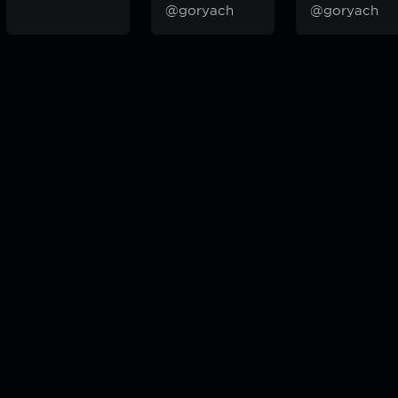
@goryach
@goryach
odcast — плейлисты воображаемой муз.редакции. сделано в
hddn