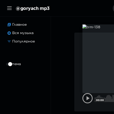
@goryach mp3
Главное
Вся музыка
Популярное
⠀
тема
00:00