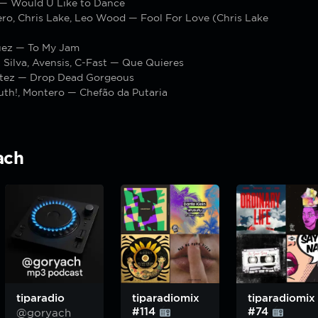
— Would U Like to Dance
ro, Chris Lake, Leo Wood — Fool For Love (Chris Lake
uez — To My Jam
Silva, Avensis, C-Fast — Que Quieres
tez — Drop Dead Gorgeous
uth!, Montero — Chefão da Putaria
ach
tiparadio
tiparadiomix
tiparadiomix
#114
#74
@goryach