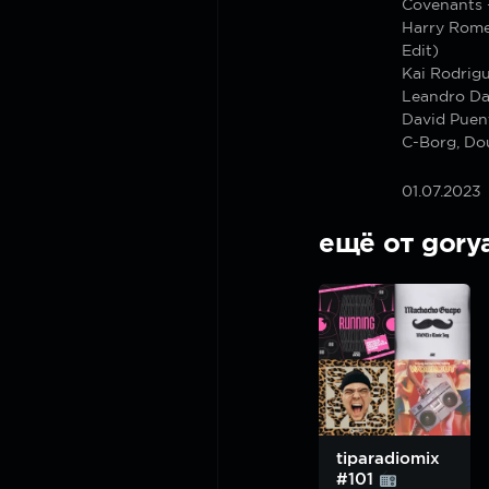
Covenants 
Harry Rome
Edit)
Kai Rodrig
Leandro Da 
David Puen
C-Borg, Do
01.07.2023
ещё от gory
tiparadiomix
#101