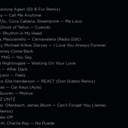
aining Again (Eli & Fur Remix)
y — Call Me Anytime
AL, Coca Cabana, Steampvnk — Me Loco
 Ghost of Tellus — Cuando
— Rhythm in My Head
, Massianello — Carnavalera (Radio Edit)
, Michael Kilkie, Darcey — I Love You Always Forever
Honey Come Back
 YNG — You Say
ie Nightingale — Waiting On Your Love
s — After Dark
exii — Feels
co, Ella Henderson — REACT (Don Diablo Remix)
ax — Car Keys (Ayla)
Buuren — Motive
TZ UNTZ
er, Ofenbach, James Blunt — Can’t Forget You (James
 Remix)
ake Off
I, Charlie Ray — No Puede