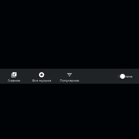
⠀
тема
Главное
Вся музыка
Популярное
2018-2026 @goryach mp3 podcast — плейлисты воображаемой
муз.редакции. сделано в
hddn