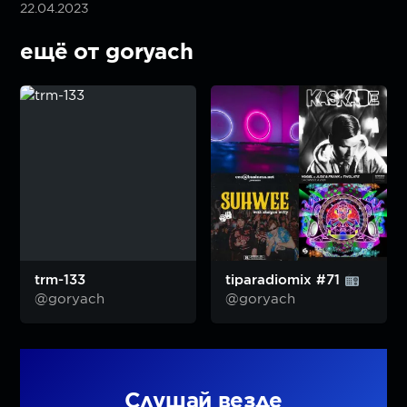
22.04.2023
ещё от goryach
trm-133
tiparadiomix #71
@goryach
@goryach
Слушай везде