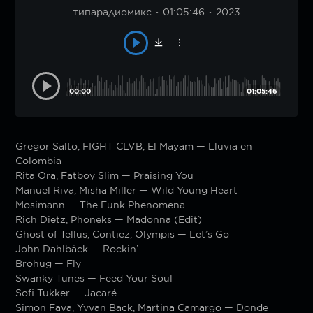
типарадиомикс
01:05:46
2023
00:00
01:05:46
Gregor Salto, FIGHT CLVB, El Mayam — Lluvia en
Colombia
Rita Ora, Fatboy Slim — Praising You
Manuel Riva, Misha Miller — Wild Young Heart
Mosimann — The Funk Phenomena
Rich Dietz, Phoneks — Madonna (Edit)
Ghost of Tellus, Contiez, Olympis — Let’s Go
John Dahlbäck — Rockin’
Brohug — Fly
Swanky Tunes — Feed Your Soul
Sofi Tukker — Jacaré
Simon Fava, Yvvan Back, Martina Camargo — Donde