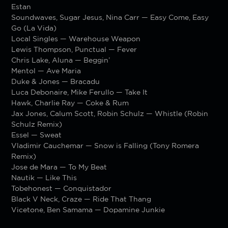
Estan
Soundwaves, Sugar Jesus, Nina Carr — Easy Come, Easy
Go (La Vida)
Local Singles — Warehouse Weapon
Lewis Thompson, Punctual — Fever
Chris Lake, Aluna — Beggin’
Mentol — Ave Maria
Duke & Jones — Bracadu
Luca Debonaire, Mike Ferullo — Take It
Hawk, Charlie Ray — Coke & Rum
Jax Jones, Calum Scott, Robin Schulz — Whistle (Robin
Schulz Remix)
Essel — Sweat
Vladimir Cauchemar — Snow is Falling (Tony Romera
Remix)
Jose de Mara — To My Beat
Nautik — Like This
Tobehonest — Conquistador
Black V Neck, Craze — Ride That Thang
Vicetone, Ben Samama — Dopamine Junkie