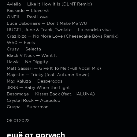
Aviella — Like It How It Is (DLMT Remix)
Kaskade — Llove v3
ONEIL — Real Love
Luca Debonaire — Don’t Make Me W8
HUGEL, Jude & Frank, Twolate — La candela viva
Crazibiza — No More Love (Cheesecake Boys Remix)
Wh0 — Feels
Crusy — Selecta
Black V Neck — Want It
Hawk — No Diggity
Matt Sassari — Give It To Me (Full Vocal Mix)
Majestic — Tricky (feat. Autumn Rowe)
Max Kaluza — Desperados
JKRS — Baby When the Light
Besomage — Kisses Back (feat. HALUNA)
Crystal Rock — Acapulco
Guapa — Superman
08.01.2022
ещё от goryach