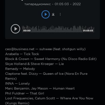
типарадиомикс
01:05:03
2022
00:00
01:05:03
ceo@business.net — suhwee (feat. shotgun willy)
Arabella — Tick Tock
Block & Crown — Sweet Harmony (Nu Disco Radio Edit)
Skye Holland & Steve Kroeger — Lie
Remady — Melody
Claptone feat. Dizzy — Queen of Ice (Nora En Pure
Remix)
INNA — Lonely
Marc Benjamin, Jay Mason — Human Heart
Phil Fuldner — That Girl
Lost Frequencies, Calum Scott — Where Are You Now
(Kungs Remix)