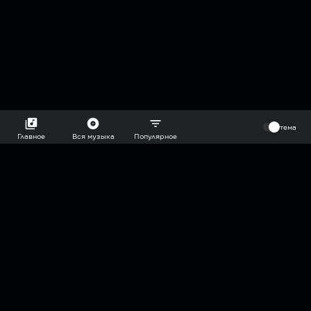
⠀
тема
Главное
Вся музыка
Популярное
2018-2026 @goryach mp3 podcast — плейлисты воображаемой
муз.редакции. сделано в
hddn