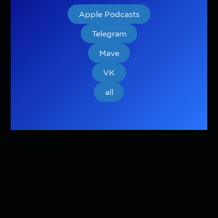
Apple Podcasts
Telegram
Mave
VK
all