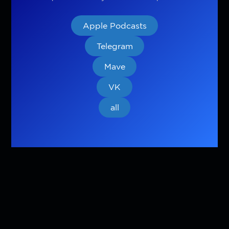
Apple Podcasts
Telegram
Mave
VK
all