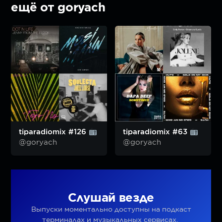
ещё от goryach
tiparadiomix #126
tiparadiomix #63
@goryach
@goryach
Слушай везде
Выпуски моментально доступны на подкаст
терминалах и музыкальных сервисах.