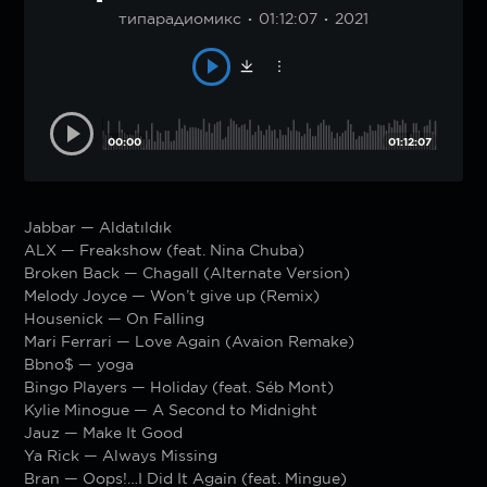
типарадиомикс
01:12:07
2021
00:00
01:12:07
Jabbar — Aldatıldık
ALX — Freakshow (feat. Nina Chuba)
Broken Back — Chagall (Alternate Version)
Melody Joyce — Won’t give up (Remix)
Housenick — On Falling
Mari Ferrari — Love Again (Avaion Remake)
Bbno$ — yoga
Bingo Players — Holiday (feat. Séb Mont)
Kylie Minogue — A Second to Midnight
Jauz — Make It Good
Ya Rick — Always Missing
Bran — Oops!…I Did It Again (feat. Mingue)