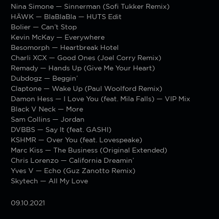
Nina Simone — Sinnerman (Sofi Tukker Remix)
HÄWK — BlaBlaBla — HUTS Edit
Bolier — Can’t Stop
Kevin McKay — Everywhere
Besomorph — Heartbreak Hotel
Charli XCX — Good Ones (Joel Corry Remix)
Remady — Hands Up (Give Me Your Heart)
Dubdogz — Beggin’
Claptone — Wake Up (Paul Woolford Remix)
Damon Hess — I Love You (feat. Mila Falls) — VIP Mix
Black V Neck — More
Sam Collins — Jordan
DVBBS — Say It (feat. GASHI)
KSHMR — Over You (feat. Lovespeake)
Marc Kiss — The Business (Original Extended)
Chris Lorenzo — California Dreamin’
Yves V — Echo (Guz Zanotto Remix)
Skytech — All My Love
09.10.2021