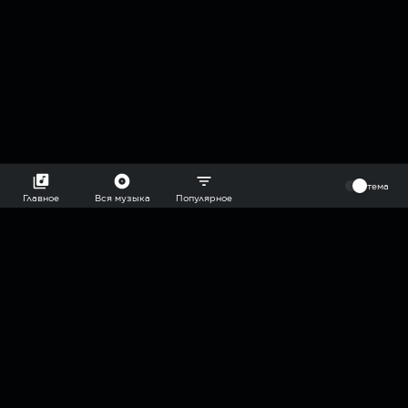
⠀
тема
Главное
Вся музыка
Популярное
2018-2026 @goryach mp3 podcast — плейлисты воображаемой
муз.редакции. сделано в
hddn