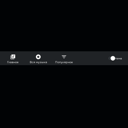
⠀
тема
Главное
Вся музыка
Популярное
2018-2026 @goryach mp3 podcast — плейлисты воображаемой
муз.редакции. сделано в
hddn