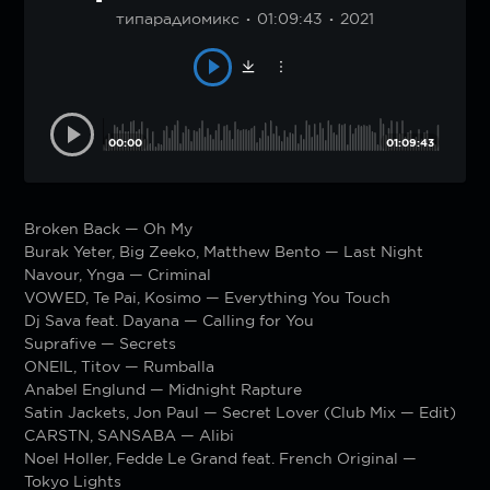
типарадиомикс
01:09:43
2021
00:00
01:09:43
Broken Back — Oh My
Burak Yeter, Big Zeeko, Matthew Bento — Last Night
Navour, Ynga — Criminal
VOWED, Te Pai, Kosimo — Everything You Touch
Dj Sava feat. Dayana — Calling for You
Suprafive — Secrets
ONEIL, Titov — Rumballa
Anabel Englund — Midnight Rapture
Satin Jackets, Jon Paul — Secret Lover (Club Mix — Edit)
CARSTN, SANSABA — Alibi
Noel Holler, Fedde Le Grand feat. French Original —
Tokyo Lights