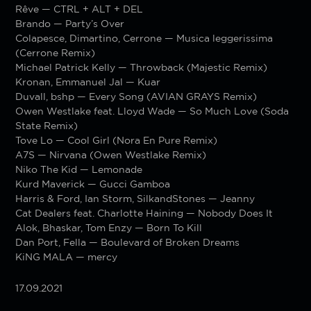
Rêve — CTRL + ALT + DEL
Brando — Party’s Over
Colapesce, Dimartino, Cerrone — Musica leggerissima
(Cerrone Remix)
Michael Patrick Kelly — Throwback (Majestic Remix)
Kronan, Emmanuel Jal — Kuar
Duvall, bshp — Every Song (AVIAN GRAYS Remix)
Owen Westlake feat. Lloyd Wade — So Much Love (Soda
State Remix)
Tove Lo — Cool Girl (Nora En Pure Remix)
A7S — Nirvana (Owen Westlake Remix)
Niko The Kid — Lemonade
Kurd Maverick — Gucci Gamboa
Harris & Ford, Ian Storm, SilkandStones — Jeanny
Cat Dealers feat. Charlotte Haining — Nobody Does It
Alok, Bhaskar, Tom Enzy — Born To Kill
Dan Port, Fella — Boulevard of Broken Dreams
KiNG MALA — mercy
17.09.2021