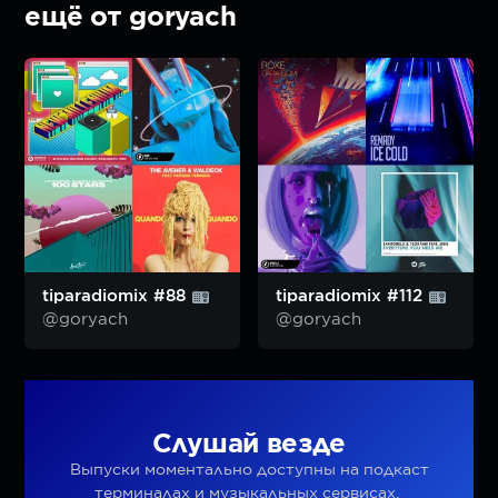
ещё от goryach
tiparadiomix #88
tiparadiomix #112
@goryach
@goryach
Слушай везде
Выпуски моментально доступны на подкаст
терминалах и музыкальных сервисах.