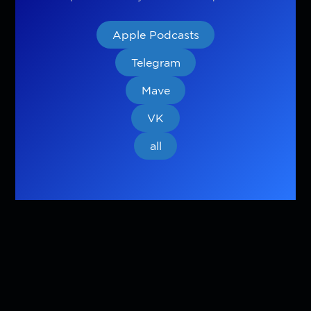
Apple Podcasts
Telegram
Mave
VK
all