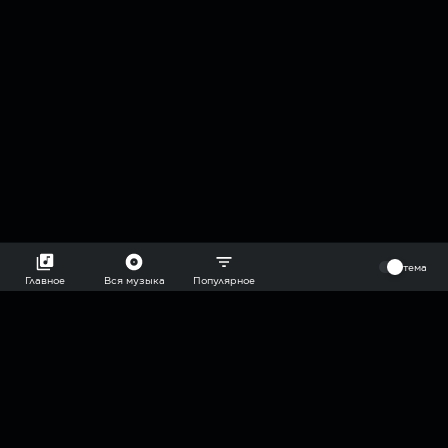
⠀
тема
Главное
Вся музыка
Популярное
2018-2026 @goryach mp3 podcast — плейлисты воображаемой
муз.редакции. сделано в
hddn