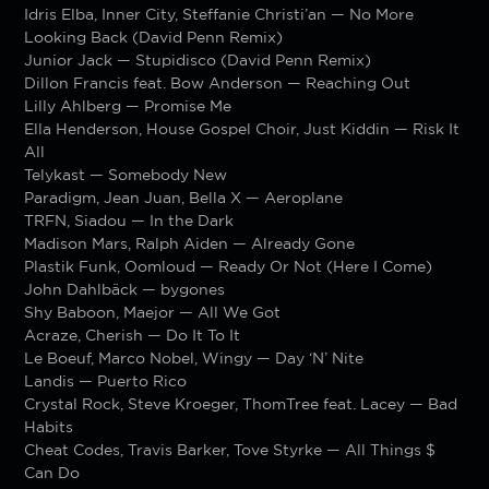
Idris Elba, Inner City, Steffanie Christi’an — No More
Looking Back (David Penn Remix)
Junior Jack — Stupidisco (David Penn Remix)
Dillon Francis feat. Bow Anderson — Reaching Out
Lilly Ahlberg — Promise Me
Ella Henderson, House Gospel Choir, Just Kiddin — Risk It
All
Telykast — Somebody New
Paradigm, Jean Juan, Bella X — Aeroplane
TRFN, Siadou — In the Dark
Madison Mars, Ralph Aiden — Already Gone
Plastik Funk, Oomloud — Ready Or Not (Here I Come)
John Dahlbäck — bygones
Shy Baboon, Maejor — All We Got
Acraze, Cherish — Do It To It
Le Boeuf, Marco Nobel, Wingy — Day ‘N’ Nite
Landis — Puerto Rico
Crystal Rock, Steve Kroeger, ThomTree feat. Lacey — Bad
Habits
Cheat Codes, Travis Barker, Tove Styrke — All Things $
Can Do