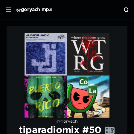
@goryach mp3
@goryach
tiparadiomix #50