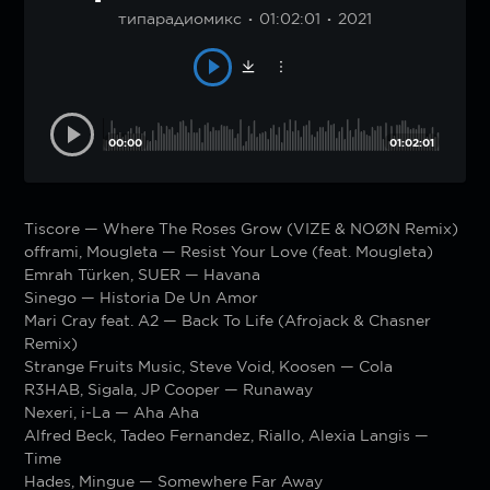
типарадиомикс
01:02:01
2021
00:00
01:02:01
Tiscore — Where The Roses Grow (VIZE & NOØN Remix)
offrami, Mougleta — Resist Your Love (feat. Mougleta)
Emrah Türken, SUER — Havana
Sinego — Historia De Un Amor
Mari Cray feat. A2 — Back To Life (Afrojack & Chasner
Remix)
Strange Fruits Music, Steve Void, Koosen — Cola
R3HAB, Sigala, JP Cooper — Runaway
Nexeri, i-La — Aha Aha
Alfred Beck, Tadeo Fernandez, Riallo, Alexia Langis —
Time
Hades, Mingue — Somewhere Far Away