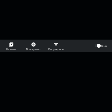
⠀
тема
Главное
Вся музыка
Популярное
2018-2026 @goryach mp3 podcast — плейлисты воображаемой
муз.редакции. сделано в
hddn