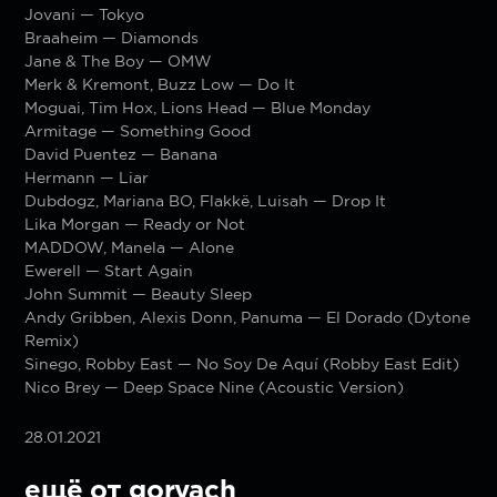
Jovani — Tokyo
Braaheim — Diamonds
Jane & The Boy — OMW
Merk & Kremont, Buzz Low — Do It
Moguai, Tim Hox, Lions Head — Blue Monday
Armitage — Something Good
David Puentez — Banana
Hermann — Liar
Dubdogz, Mariana BO, Flakkë, Luisah — Drop It
Lika Morgan — Ready or Not
MADDOW, Manela — Alone
Ewerell — Start Again
John Summit — Beauty Sleep
Andy Gribben, Alexis Donn, Panuma — El Dorado (Dytone
Remix)
Sinego, Robby East — No Soy De Aquí (Robby East Edit)
Nico Brey — Deep Space Nine (Acoustic Version)
28.01.2021
ещё от goryach