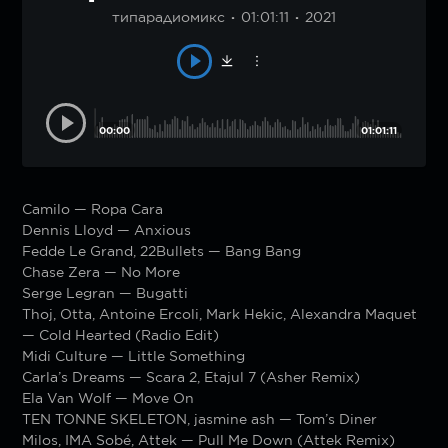
типарадиомикс
01:01:11
2021
00:00
01:01:11
Camilo — Ropa Cara
Dennis Lloyd — Anxious
Fedde Le Grand, 22Bullets — Bang Bang
Chase Zera — No More
Serge Legran — Bugatti
Thoj, Otta, Antoine Ercoli, Mark Hekic, Alexandra Maquet
— Cold Hearted (Radio Edit)
Midi Culture — Little Something
Carla’s Dreams — Scara 2, Etajul 7 (Asher Remix)
Ela Van Wolf — Move On
TEN TONNE SKELETON, jasmine ash — Tom’s Diner
Milos, IMA Sobé, Attek — Pull Me Down (Attek Remix)