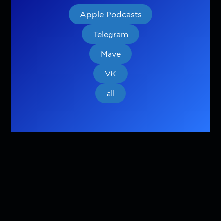
Apple Podcasts
Telegram
Mave
VK
all