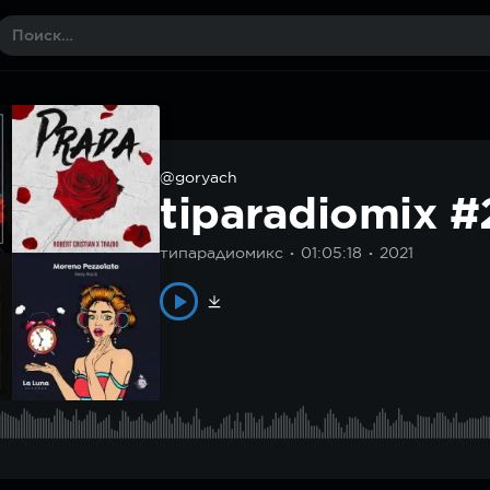
@goryach
tiparadiomix 
типарадиомикс
01:05:18
2021