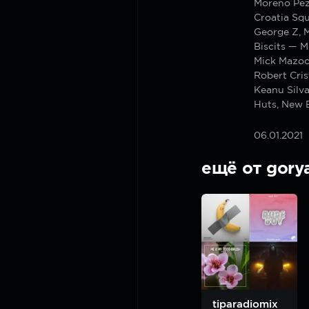
Moreno Pez
Croatia Sq
George Z, M
Biscits — M
Mick Mazoo
Robert Cris
Keanu Silv
Huts, New 
06.01.2021
ещё от gory
tiparadiomix