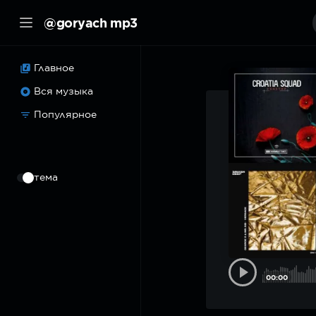
@goryach mp3
Главное
Вся музыка
Популярное
⠀
тема
00:00