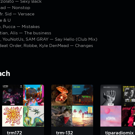
zolato — Sexy Back
uad — Nonstop
r. Sid — Versace
e & U
, Pucca — Mistakes
tian, Alis — The business
a, YouNotUs, SAM GRAY — Say Hello (Club Mix)
Beat Order, Robbe, Kyle DenMead — Changes
ach
trm172
trm-132
tiparadiomix