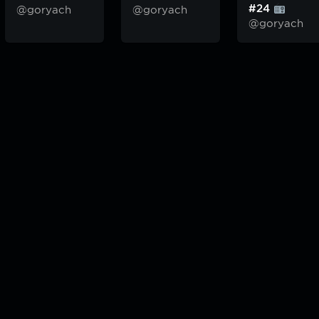
#24
@goryach
@goryach
@goryach
odcast — плейлисты воображаемой муз.редакции. сделано в
hddn