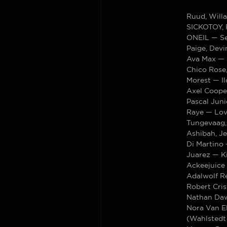
Ruud, Will
SICKOTOY, 
ONEIL — Se
Paige, Dev
Ava Max — 
Chico Rose,
Morest — I
Axel Coope
Pascal Jun
Raye — Love
Tungevaag, 
Ashibah, J
Di Martino
Juarez — K
Ackeejuice
Adalwolf R
Robert Cris
Nathan Daw
Nora Van E
(Wahlstedt