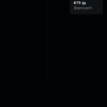
#79
@goryach
2018-2026 @goryach mp3 p