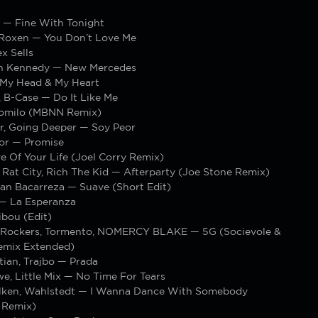
a — Fine With Tonight
Roxen — You Don’t Love Me
x Sells
in Kennedy — New Mercedes
My Head & My Heart
 B-Case — Do It Like Me
lomilo (MBNN Remix)
r, Going Deeper — Soy Peor
ior — Promise
 Of Your Life (Joel Corry Remix)
Rat City, Rich The Kid — Afterparty (Joe Stone Remix)
ean Bacarreza — Suave (Short Edit)
 — La Esperanza
ibou (Edit)
 Rockers, Tormento, NOMERCY BLAKE — 5G (Socievole &
emix Extended)
tian, Trajbo — Prada
e, Little Mix — No Time For Tears
lken, Wahlstedt — I Wanna Dance With Somebody
 Remix)