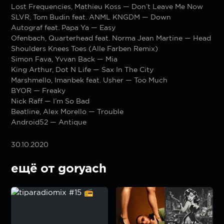
Lost Frequencies, Mathieu Koss — Don’t Leave Me Now
SLVR, Tom Budin feat. ANML KNGDM — Down
Autograf feat. Papa Ya — Easy
Ofenbach, Quarterhead feat. Norma Jean Martine — Head
Shoulders Knees Toes (Alle Farben Remix)
Simon Fava, Yvvan Back — Mia
King Arthur, Dot N Life — Sax In The City
Marshmello, Imanbek feat. Usher — Too Much
BYOR — Freaky
Nick Raff — I’m So Bad
Beatline, Alex Morello — Trouble
Android52 — Antique
30.10.2020
ещё от goryach