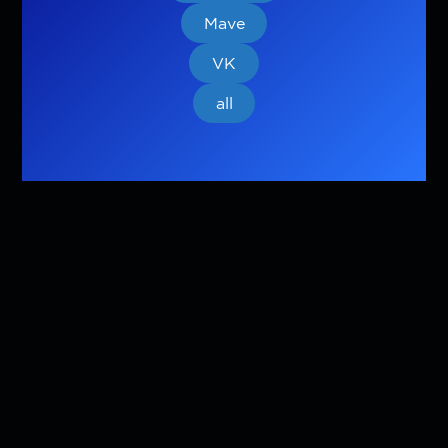
Mave
VK
all