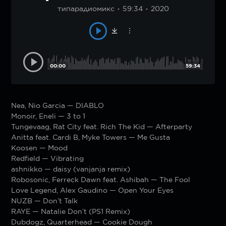
типарадиомикс
59:34
2020
00:00
59:34
Nea, Nio Garcia — DIABLO
Monoir, Eneli — 3 to 1
Tungevaag, Rat City feat. Rich The Kid — Afterparty
Anitta feat. Cardi B, Myke Towers — Me Gusta
Koosen — Mood
Redfield — Vibrating
ashnikko — daisy (vanjanja remix)
Robosonic, Ferreck Dawn feat. Ashibah — The Fool
Love Legend, Alex Gaudino — Open Your Eyes
NUZB — Don’t Talk
RAYE — Natalie Don’t (PS1 Remix)
Dubdogz, Quarterhead — Cookie Dough