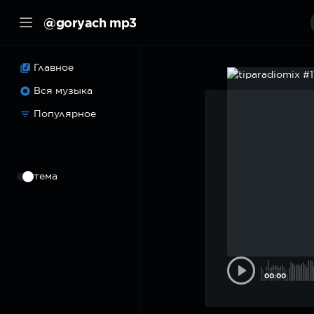
@goryach mp3
Главное
Вся музыка
Популярное
⠀
тема
00:00