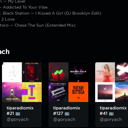
n — My Level
 Addicted To Your Vibe
t. Black Station — I Kissed A Girl (DJ Brooklyn Edit)
 2 Love
toro — Chase The Sun (Extended Mix)
ach
tiparadiomix
tiparadiomix
tiparadiomix
#21
#127
#41
@goryach
@goryach
@goryach