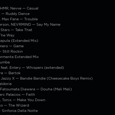
HMR, Nevve — Casual
o — Ruddy Dance
t. Max Fane — Trouble
erson, NEVRMIND — Say My Name
 Stars — Take That
The Way
apula (Extended Mix)
mero — Game
— Still Rockin
ormenta Extended Mix
Kumba
feat. Enlery — Whispers (extended)
re — Bartok
& Jazzy X — Bandie Bandie (Cheesecake Boys Remix)
aldoria
, Fatoumata Diawara — Douha (Mali Mali)
rc Palacios — Faith
, Tonix — Make You Down
ko — The Wizard
 Sinfonia Della Notte