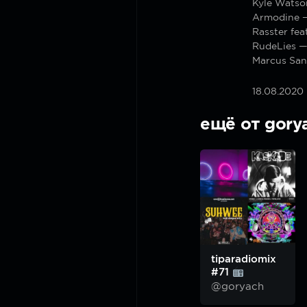
Kyle Watso
Armodine —
Rasster fea
RudeLies —
Marcus San
18.08.2020
ещё от gory
tiparadiomix
#71
@goryach