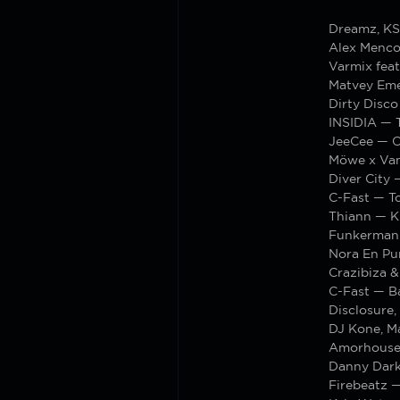
Dreamz, KS
Alex Menc
Varmix fea
Matvey Em
Dirty Disco
INSIDIA — 
JeeCee — C
Möwe x Va
Diver City 
C-Fast — T
Thiann — 
Funkerman 
Nora En Pu
Crazibiza 
C-Fast — B
Disclosure
DJ Kone, Ma
Amorhouse
Danny Dar
Firebeatz —