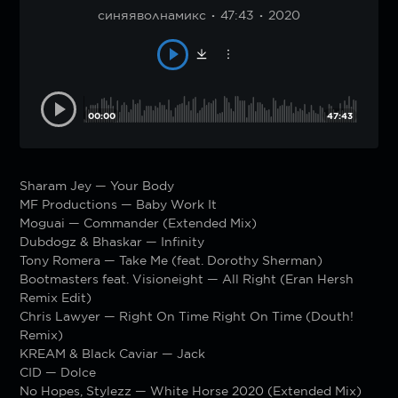
синяяволнамикс
47:43
2020
00:00
47:43
Sharam Jey — Your Body
MF Productions — Baby Work It
Moguai — Commander (Extended Mix)
Dubdogz & Bhaskar — Infinity
Tony Romera — Take Me (feat. Dorothy Sherman)
Bootmasters feat. Visioneight — All Right (Eran Hersh
Remix Edit)
Chris Lawyer — Right On Time Right On Time (Douth!
Remix)
KREAM & Black Caviar — Jack
CID — Dolce
No Hopes, Stylezz — White Horse 2020 (Extended Mix)