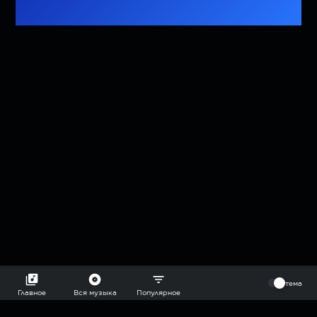
⠀
тема
Главное
Вся музыка
Популярное