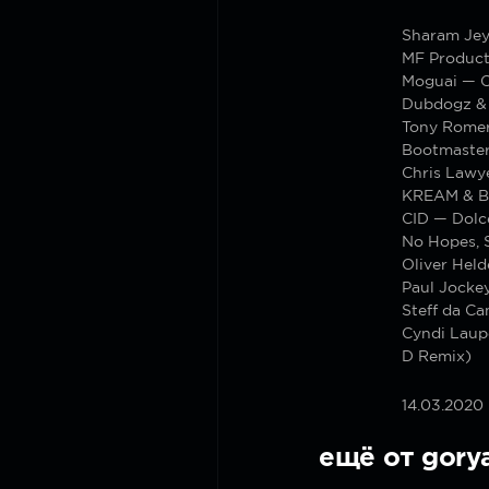
Sharam Jey
MF Product
Moguai — 
Dubdogz & 
Tony Romer
Bootmasters
Chris Lawy
KREAM & Bl
CID — Dolc
No Hopes, 
Oliver Hel
Paul Jocke
Steff da C
Cyndi Laup
D Remix)
14.03.2020
ещё от gory