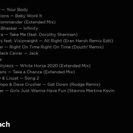
 — Your Body
ions — Baby Work It
Commander (Extended Mix)
Bhaskar — Infinity
a — Take Me (feat. Dorothy Sherman)
 feat. Visioneight — All Right (Eran Hersh Remix Edit)
er — Right On Time Right On Time (Douth! Remix)
ack Caviar — Jack
e
Stylezz — White Horse 2020 (Extended Mix)
dens — Take a Chance (Extended Mix)
y & Lissat — Song 2
ampo & Dave Crusher — Get Down (Rodge Remix)
er — Girls Just Wanna Have Fun (Stavros Martina Kevin
ach