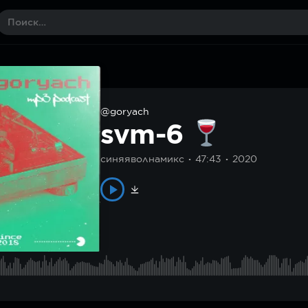
@goryach
svm-6
синяяволнамикс
47:43
2020